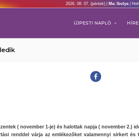
2026. 08. 07. (péntek) |
Ma: Ibolya
| Hol
ÚJPESTI NAPLÓ
HÍRE
ledik
entek ( november 1-je) és halottak napja ( november 2.) ide
rtási renddel várja az emlékezőket valamennyi sírkert és 