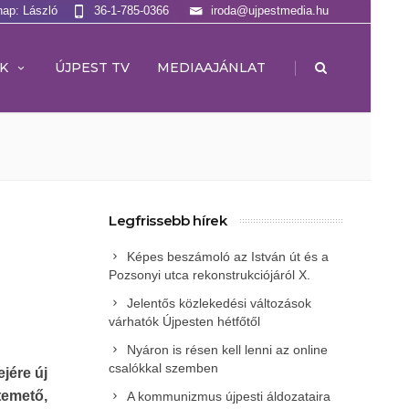
nap: László
36-1-785-0366
iroda@ujpestmedia.hu
|
K
ÚJPEST TV
MEDIAAJÁNLAT
Legfrissebb hírek
Képes beszámoló az István út és a
Pozsonyi utca rekonstrukciójáról X.
Jelentős közlekedési változások
várhatók Újpesten hétfőtől
Nyáron is résen kell lenni az online
csalókkal szemben
jére új
temető,
A kommunizmus újpesti áldozataira