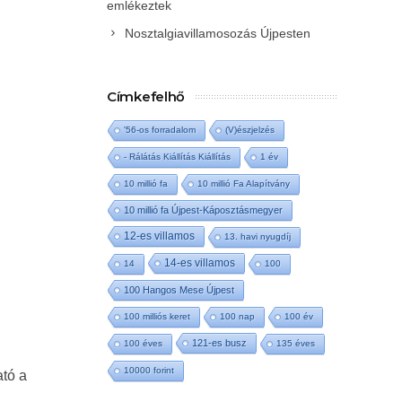
emlékeztek
Nosztalgiavillamosozás Újpesten
Címkefelhő
'56-os forradalom
(V)észjelzés
- Rálátás Kiállítás Kiállítás
1 év
10 millió fa
10 millió Fa Alapítvány
10 millió fa Újpest-Káposztásmegyer
12-es villamos
13. havi nyugdíj
14-es villamos
14
100
100 Hangos Mese Újpest
100 milliós keret
100 nap
100 év
121-es busz
100 éves
135 éves
10000 forint
ató a