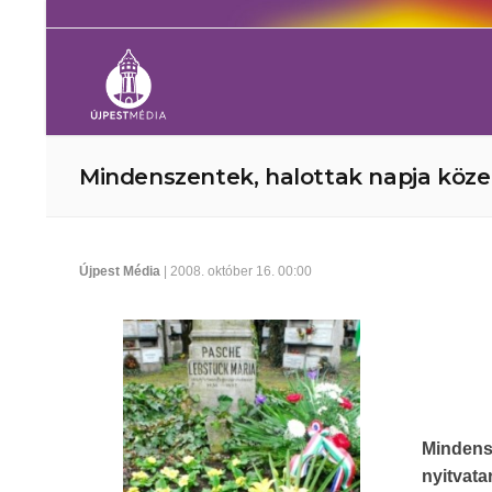
Mindenszentek, halottak napja köze
Újpest Média
| 2008. október 16. 00:00
Mindensz
nyitvata