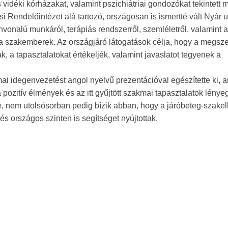
idéki kórházakat, valamint pszichiátriai gondozókat tekintett 
 Rendelőintézet alá tartozó, országosan is ismertté vált Nyár u
vonalú munkáról, terápiás rendszerről, szemléletről, valamint 
 a szakemberek. Az országjáró látogatások célja, hogy a megsze
, a tapasztalatokat értékeljék, valamint javaslatot tegyenek a
i idegenvezetést angol nyelvű prezentációval egészítette ki, a
a pozitív élmények és az itt gyűjtött szakmai tapasztalatok lénye
e, nem utolsósorban pedig bízik abban, hogy a járóbeteg-szakel
és országos szinten is segítséget nyújtottak.