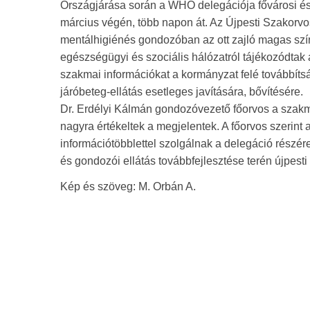
Országjárása során a WHO delegációja fővárosi és v
március végén, több napon át. Az Újpesti Szakorvosi
mentálhigiénés gondozóban az ott zajló magas szín
egészségügyi és szociális hálózatról tájékozódtak
szakmai információkat a kormányzat felé továbbítsák
járóbeteg-ellátás esetleges javítására, bővítésére.
Dr. Erdélyi Kálmán gondozóvezető főorvos a szakma
nagyra értékeltek a megjelentek. A főorvos szerint 
információtöbblettel szolgálnak a delegáció részér
és gondozói ellátás továbbfejlesztése terén újpesti 
Kép és szöveg: M. Orbán A.