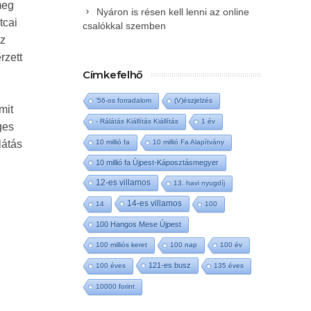
meg
Nyáron is résen kell lenni az online
tcai
csalókkal szemben
az
rzett
Címkefelhő
'56-os forradalom
(V)észjelzés
mit
- Rálátás Kiállítás Kiállítás
1 év
ges
10 millió fa
10 millió Fa Alapítvány
látás
10 millió fa Újpest-Káposztásmegyer
12-es villamos
13. havi nyugdíj
14-es villamos
14
100
100 Hangos Mese Újpest
100 milliós keret
100 nap
100 év
121-es busz
100 éves
135 éves
10000 forint