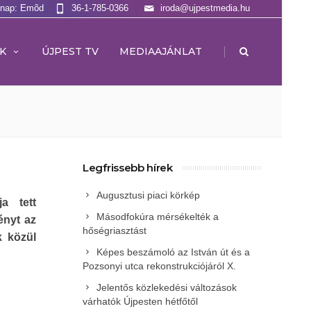
lnap: Emõd
36-1-785-0366
iroda@ujpestmedia.hu
|
K
ÚJPEST TV
MEDIAAJÁNLAT
Legfrissebb hírek
Augusztusi piaci körkép
a tett
Másodfokúra mérsékelték a
ényt az
hőségriasztást
 közül
Képes beszámoló az István út és a
Pozsonyi utca rekonstrukciójáról X.
Jelentős közlekedési változások
várhatók Újpesten hétfőtől