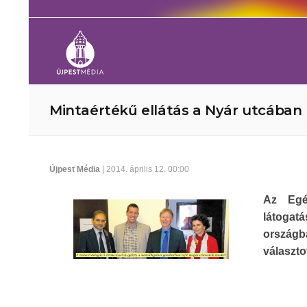
Mintaértékű ellátás a Nyár utcában
Újpest Média
| 2014. április 12. 00:00
Az Egés
látogat
országb
választot