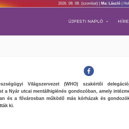
2026. 08. 08. (szombat) |
Ma: László
| Ho
ÚJPESTI NAPLÓ
HÍRE
zségügyi Világszervezet (WHO) szakértői delegációj
ást a Nyár utcai mentálhigiénés gondozóban, amely intézm
an és a fővárosban működő más kórházak és gondozók
ták ki.