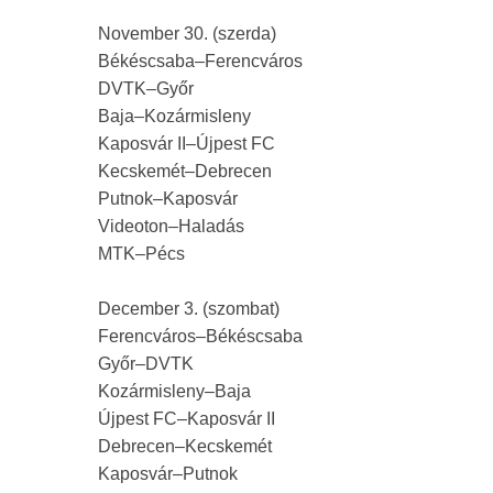
November 30. (szerda)
Békéscsaba–Ferencváros
DVTK–Győr
Baja–Kozármisleny
Kaposvár II–Újpest FC
Kecskemét–Debrecen
Putnok–Kaposvár
Videoton–Haladás
MTK–Pécs
December 3. (szombat)
Ferencváros–Békéscsaba
Győr–DVTK
Kozármisleny–Baja
Újpest FC–Kaposvár II
Debrecen–Kecskemét
Kaposvár–Putnok