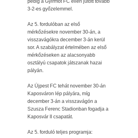
pedig a Gyirmót FC ellen jutott tovább
3-2-es győzelemmel.
Az 5. fordulóban az első
mérkőzésekre november 30-án, a
visszavágókra december 3-án kerül
sor. A szabályzat értelmében az első
mérkőzéseken az alacsonyabb
osztályú csapatok játszanak hazai
pályán.
Az Újpest FC tehát november 30-án
Kaposváron lép pályára, míg
december 3-án a visszavágón a
Szusza Ferenc Stadionban fogadja a
Kaposvár II csapatát.
Az 5. forduló teljes programja: