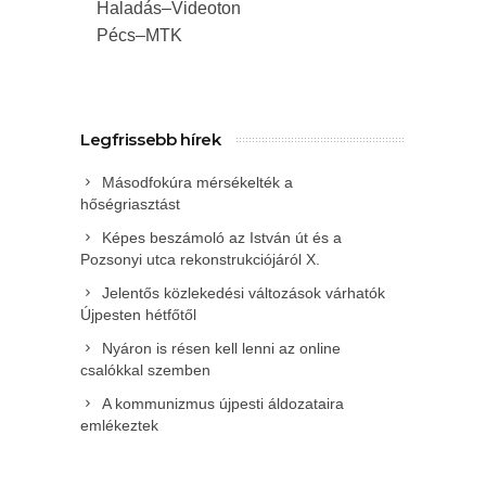
Haladás–Videoton
Pécs–MTK
Legfrissebb hírek
Másodfokúra mérsékelték a
hőségriasztást
Képes beszámoló az István út és a
Pozsonyi utca rekonstrukciójáról X.
Jelentős közlekedési változások várhatók
Újpesten hétfőtől
Nyáron is résen kell lenni az online
csalókkal szemben
A kommunizmus újpesti áldozataira
emlékeztek