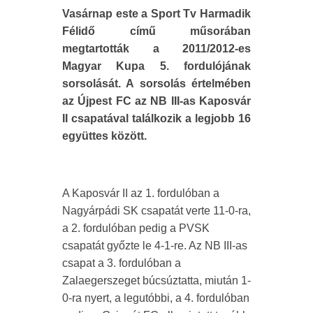
Vasárnap este a Sport Tv Harmadik
Félidő című műsorában
megtartották a 2011/2012-es
Magyar Kupa 5. fordulójának
sorsolását. A sorsolás értelmében
az Újpest FC az NB III-as Kaposvár
II csapatával találkozik a legjobb 16
együttes között.
A Kaposvár II az 1. fordulóban a
Nagyárpádi SK csapatát verte 11-0-ra,
a 2. fordulóban pedig a PVSK
csapatát győzte le 4-1-re. Az NB III-as
csapat a 3. fordulóban a
Zalaegerszeget búcsúztatta, miután 1-
0-ra nyert, a legutóbbi, a 4. fordulóban