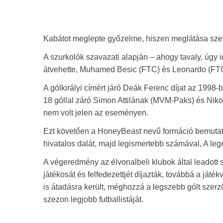
Kabátot meglepte győzelme, hiszen meglátása szer
A szurkolók szavazati alapján – ahogy tavaly, úgy i
átvehette, Muhamed Besic (FTC) és Leonardo (FTC)
A gólkirályi címért járó Deák Ferenc díjat az 1998
18 góllal záró Simon Attilának (MVM-Paks) és Nikol
nem volt jelen az eseményen.
Ezt követően a HoneyBeast nevű formáció bemutat
hivatalos dalát, majd legismertebb számával, A leg
A végeredmény az élvonalbeli klubok által leadott sz
játékosát és felfedezettjét díjazták, továbbá a ját
is átadásra került, méghozzá a legszebb gólt szerző
szezon legjobb futballistáját.