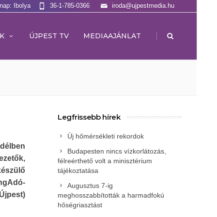
lnap: Ibolya
36-1-785-0366
iroda@ujpestmedia.hu
|
K
ÚJPEST TV
MEDIAAJÁNLAT
Legfrissebb hírek
Új hőmérsékleti rekordok
 délben
Budapesten nincs vízkorlátozás,
zetők,
félreérthető volt a minisztérium
készülő
tájékoztatása
angAdó-
Augusztus 7-ig
Újpest)
meghosszabbították a harmadfokú
hőségriasztást