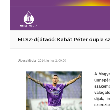
MLSZ-díjátadó: Kabát Péter dupla sz
Újpest Média
| 2014. június 2. 00:00
A Magya
ünnepél
szakemb
válogato
díjak, 
szerezte