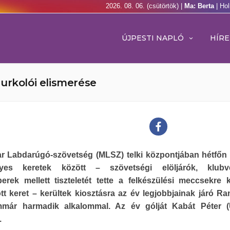
2026. 08. 06. (csütörtök) |
Ma: Berta
| Ho
ÚJPESTI NAPLÓ
HÍRE
urkolói elismerése
r Labdarúgó-szövetség (MLSZ) telki központjában hétfőn
yes keretek között – szövetségi elöljárók, klubve
erek mellett tiszteletét tette a felkészülési meccsekre 
tt keret – kerültek kiosztásra az év legjobbjainak járó R
immár harmadik alkalommal. Az év gólját Kabát Péter (
.