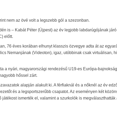
int nem az övé volt a legszebb gól a szezonban.
dén is – Kabát Péter (Újpest) az év legjobb labdarúgójának járó d
 előtt.
-ban, 76 éves korában elhunyt klasszis özvegye adta át az egyar
ics Nemanjának (Videoton), igaz, utóbbinak csak virtuálisan, h
ta a nyári, magyarországi rendezésű U19-es Európa-bajnoksá
nagyobb hőssel zárt.
avazatok alapján alakult ki. A férfiaknál és a nőknél az év edző
ékvezetőt és a legsportszerűbb csapatot. Az eseményen két közön
 játékost ismerték el, valamint a szurkolók is megválaszthatták 