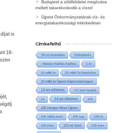
Budapest a zöldfelületei megóvása
mellett takarékoskodik a vízzel
Újpest Önkormányzatának víz- és
energiatakarékossági intézkedései
íjat is
Címkefelhő
ánt 18-
'56-os forradalom
(V)észjelzés
iszen
- Rálátás Kiállítás Kiállítás
1 év
10 millió fa
10 millió Fa Alapítvány
g
10 millió fa Újpest-Káposztásmegyer
12-es villamos
13. havi nyugdíj
jét,
14-es villamos
14
100
ségdíj
100 Hangos Mese Újpest
a
100 milliós keret
100 nap
100 év
121-es busz
100 éves
135 éves