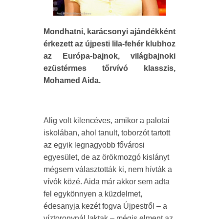
Mondhatni, karácsonyi ajándékként
érkezett az újpesti lila-fehér klubhoz
az Európa-bajnok, világbajnoki
ezüstérmes tőrvívó klasszis,
Mohamed Aida.
Alig volt kilencéves, amikor a palotai
iskolában, ahol tanult, toborzót tartott
az egyik legnagyobb fővárosi
egyesület, de az örökmozgó kislányt
mégsem választották ki, nem hívták a
vívók közé. Aida már akkor sem adta
fel egykönnyen a küzdelmet,
édesanyja kezét fogva Újpestről – a
víztoronynál laktak – mégis elment az