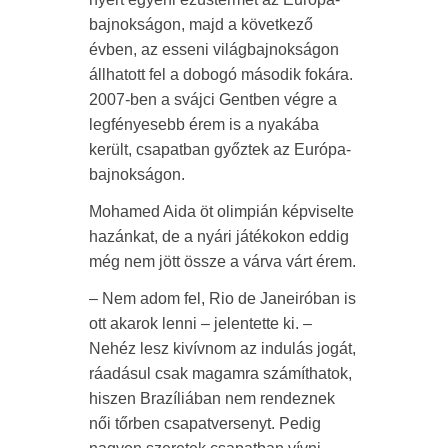
bajnokságon, majd a következő
évben, az esseni világbajnokságon
állhatott fel a dobogó második fokára.
2007-ben a svájci Gentben végre a
legfényesebb érem is a nyakába
került, csapatban győztek az Európa-
bajnokságon.
Mohamed Aida öt olimpián képviselte
hazánkat, de a nyári játékokon eddig
még nem jött össze a várva várt érem.
– Nem adom fel, Rio de Janeiróban is
ott akarok lenni – jelentette ki. –
Nehéz lesz kivívnom az indulás jogát,
ráadásul csak magamra számíthatok,
hiszen Brazíliában nem rendeznek
női tőrben csapatversenyt. Pedig