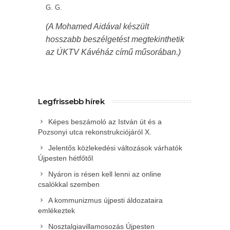
G. G.
(A Mohamed Aidával készült
hosszabb beszélgetést megtekinthetik
az ÚKTV Kávéház című műsorában.)
Legfrissebb hírek
Képes beszámoló az István út és a
Pozsonyi utca rekonstrukciójáról X.
Jelentős közlekedési változások várhatók
Újpesten hétfőtől
Nyáron is résen kell lenni az online
csalókkal szemben
A kommunizmus újpesti áldozataira
emlékeztek
Nosztalgiavillamosozás Újpesten