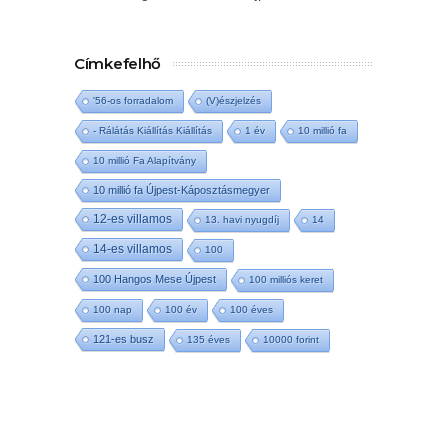
Címkefelhő
'56-os forradalom
(V)észjelzés
- Rálátás Kiállítás Kiállítás
1 év
10 millió fa
10 millió Fa Alapítvány
10 millió fa Újpest-Káposztásmegyer
12-es villamos
13. havi nyugdíj
14
14-es villamos
100
100 Hangos Mese Újpest
100 milliós keret
100 nap
100 év
100 éves
121-es busz
135 éves
10000 forint