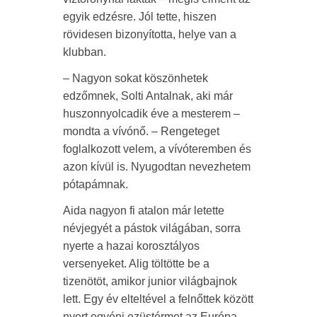
egyik edzésre. Jól tette, hiszen
rövidesen bizonyította, helye van a
klubban.
– Nagyon sokat köszönhetek
edzőmnek, Solti Antalnak, aki már
huszonnyolcadik éve a mesterem –
mondta a vívónő. – Rengeteget
foglalkozott velem, a vívóteremben és
azon kívül is. Nyugodtan nevezhetem
pótapámnak.
Aida nagyon fi atalon már letette
névjegyét a pástok világában, sorra
nyerte a hazai korosztályos
versenyeket. Alig töltötte be a
tizenötöt, amikor junior világbajnok
lett. Egy év elteltével a felnőttek között
nyert egyéni ezüstérmet az Európa-