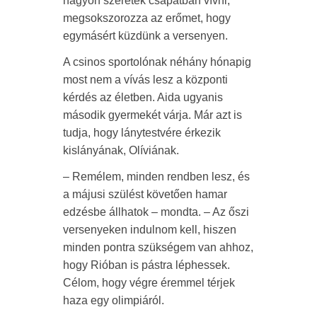
nagyon szeretek csapatban vívni,
megsokszorozza az erőmet, hogy
egymásért küzdünk a versenyen.
A csinos sportolónak néhány hónapig
most nem a vívás lesz a központi
kérdés az életben. Aida ugyanis
második gyermekét várja. Már azt is
tudja, hogy lánytestvére érkezik
kislányának, Olíviának.
– Remélem, minden rendben lesz, és
a májusi szülést követően hamar
edzésbe állhatok – mondta. – Az őszi
versenyeken indulnom kell, hiszen
minden pontra szükségem van ahhoz,
hogy Rióban is pástra léphessek.
Célom, hogy végre éremmel térjek
haza egy olimpiáról.