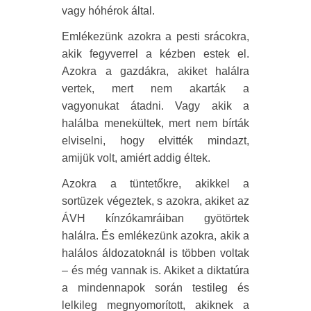
vagy hóhérok által.
Emlékezünk azokra a pesti srácokra,
akik fegyverrel a kézben estek el.
Azokra a gazdákra, akiket halálra
vertek, mert nem akarták a
vagyonukat átadni. Vagy akik a
halálba menekültek, mert nem bírták
elviselni, hogy elvitték mindazt,
amijük volt, amiért addig éltek.
Azokra a tüntetőkre, akikkel a
sortüzek végeztek, s azokra, akiket az
ÁVH kínzókamráiban gyötörtek
halálra. És emlékezünk azokra, akik a
halálos áldozatoknál is többen voltak
– és még vannak is. Akiket a diktatúra
a mindennapok során testileg és
lelkileg megnyomorított, akiknek a