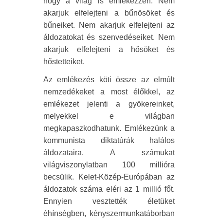
hogy a világ is emlékezzen. Nem
akarjuk elfelejteni a bűnösöket és
bűneiket. Nem akarjuk elfelejteni az
áldozatokat és szenvedéseiket. Nem
akarjuk elfelejteni a hősöket és
hőstetteiket.
Az emlékezés köti össze az elmúlt
nemzedékeket a most élőkkel, az
emlékezet jelenti a gyökereinket,
melyekkel e világban
megkapaszkodhatunk. Emlékezünk a
kommunista diktatúrák halálos
áldozataira. A számukat
világviszonylatban 100 millióra
becsülik. Kelet-Közép-Európában az
áldozatok száma eléri az 1 millió főt.
Ennyien vesztették életüket
éhínségben, kényszermunkatáborban