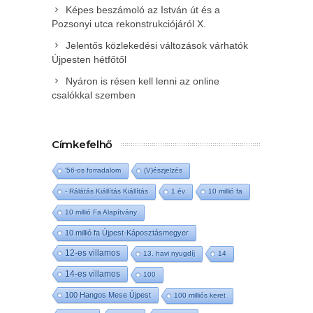
Képes beszámoló az István út és a
Pozsonyi utca rekonstrukciójáról X.
Jelentős közlekedési változások várhatók
Újpesten hétfőtől
Nyáron is résen kell lenni az online
csalókkal szemben
Címkefelhő
'56-os forradalom
(V)észjelzés
- Rálátás Kiállítás Kiállítás
1 év
10 millió fa
10 millió Fa Alapítvány
10 millió fa Újpest-Káposztásmegyer
12-es villamos
13. havi nyugdíj
14
14-es villamos
100
100 Hangos Mese Újpest
100 milliós keret