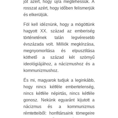
jót azért, hogy újra megtehessük. A
rosszat azért, hogy időben felismerjük
és elkerüljük.
Föl kell idéznünk, hogy a mögöttünk
hagyott XX. század az emberiség
történetének talán legvéresebb
évszázada volt. Milliók megkínzása,
megnyomorítása és elpusztítása
köthető a század két szörnyű
ideológiájához, a nácizmushoz és a
kommunizmushoz.
És mi, magyarok tudjuk a leginkább,
hogy nincs kétféle embertelenség,
nincs kétféle népirtás, nincs kétféle
gonosz. Nekünk egyaránt kijutott a
nácizmus és a kommunizmus
rémtetteiből: honfitársaink tömegeire