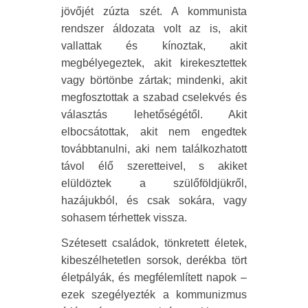
jövőjét zúzta szét. A kommunista
rendszer áldozata volt az is, akit
vallattak és kínoztak, akit
megbélyegeztek, akit kirekesztettek
vagy börtönbe zártak; mindenki, akit
megfosztottak a szabad cselekvés és
választás lehetőségétől. Akit
elbocsátottak, akit nem engedtek
továbbtanulni, aki nem találkozhatott
távol élő szeretteivel, s akiket
elüldöztek a szülőföldjükről,
hazájukból, és csak sokára, vagy
sohasem térhettek vissza.
Szétesett családok, tönkretett életek,
kibeszélhetetlen sorsok, derékba tört
életpályák, és megfélemlített napok –
ezek szegélyezték a kommunizmus