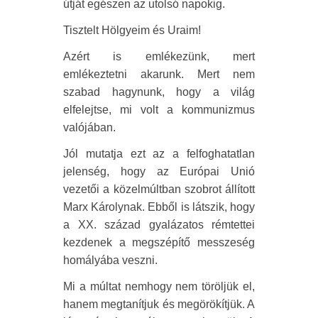
útját egészen az utolsó napokig.
Tisztelt Hölgyeim és Uraim!
Azért is emlékezünk, mert
emlékeztetni akarunk. Mert nem
szabad hagynunk, hogy a világ
elfelejtse, mi volt a kommunizmus
valójában.
Jól mutatja ezt az a felfoghatatlan
jelenség, hogy az Európai Unió
vezetői a közelmúltban szobrot állított
Marx Károlynak. Ebből is látszik, hogy
a XX. század gyalázatos rémtettei
kezdenek a megszépítő messzeség
homályába veszni.
Mi a múltat nemhogy nem töröljük el,
hanem megtanítjuk és megörökítjük. A