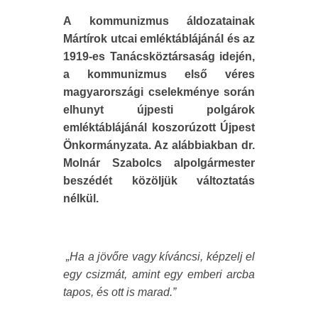
A kommunizmus áldozatainak
Mártírok utcai emléktáblájánál és az
1919-es Tanácsköztársaság idején,
a kommunizmus első véres
magyarországi cselekménye során
elhunyt újpesti polgárok
emléktáblájánál koszorúzott Újpest
Önkormányzata. Az alábbiakban dr.
Molnár Szabolcs alpolgármester
beszédét közöljük változtatás
nélkül.
„Ha a jövőre vagy kíváncsi, képzelj el
egy csizmát, amint egy emberi arcba
tapos, és ott is marad.”