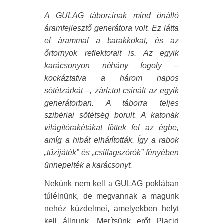
A GULAG táborainak mind önálló
áramfejlesztő generátora volt. Ez látta
el árammal a barakkokat, és az
őrtornyok reflektorait is. Az egyik
karácsonyon néhány fogoly –
kockáztatva a három napos
sötétzárkát –, zárlatot csinált az egyik
generátorban. A táborra teljes
szibériai sötétség borult. A katonák
világítórakétákat lőttek fel az égbe,
amíg a hibát elhárították. Így a rabok
„tűzijáték” és „csillagszórók” fényében
ünnepelték a karácsonyt.
Nekünk nem kell a GULAG poklában
túlélnünk, de megvannak a magunk
nehéz küzdelmei, amelyekben helyt
kell állnunk. Merítsünk erőt Placid