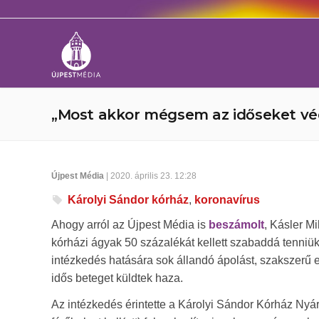
„Most akkor mégsem az időseket vé
Újpest Média
| 2020. április 23. 12:28
Károlyi Sándor kórház
,
koronavírus
Ahogy arról az Újpest Média is
beszámolt
, Kásler M
kórházi ágyak 50 százalékát kellett szabaddá tenniük (
intézkedés hatására sok állandó ápolást, szakszerű el
idős beteget küldtek haza.
Az intézkedés érintette a Károlyi Sándor Kórház Nyár