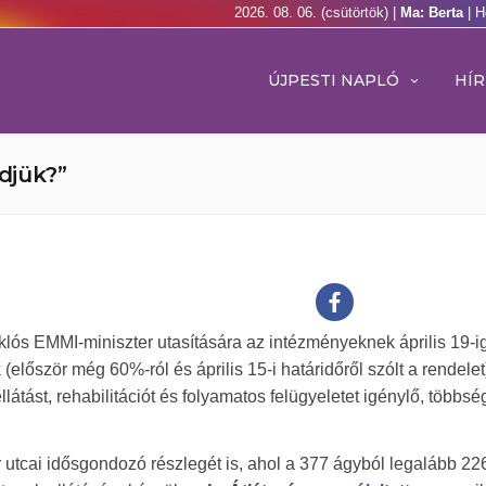
2026. 08. 06. (csütörtök) |
Ma: Berta
| H
ÚJPESTI NAPLÓ
HÍR
djük?”
iklós EMMI-miniszter utasítására az intézményeknek április 19-i
először még 60%-ról és április 15-i határidőről szólt a rendelet
látást, rehabilitációt és folyamatos felügyeletet igénylő, többs
 utcai idősgondozó részlegét is, ahol a 377 ágyból legalább 22