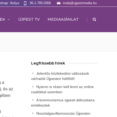
olnap: Ibolya
36-1-785-0366
iroda@ujpestmedia.hu
|
EK
ÚJPEST TV
MEDIAAJÁNLAT
Legfrissebb hírek
Jelentős közlekedési változások
várhatók Újpesten hétfőtől
g a
Nyáron is résen kell lenni az online
), és az
csalókkal szemben
égében
A kommunizmus újpesti áldozataira
emlékeztek
6
Nosztalgiavillamosozás Újpesten