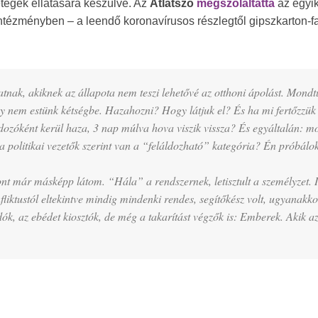
betegek ellátására készülve. Az
Átlátszó
megszólaltatta
az egyik 
intézményben – a leendő koronavírusos részlegtől gipszkarton-fa
tnak, akiknek az állapota nem teszi lehetővé az otthoni ápolást. Mondt
y nem estünk kétségbe. Hazahozni? Hogy látjuk el? És ha mi fertőzzü
ozóként kerül haza, 3 nap múlva hova viszik vissza? És egyáltalán: mo
 politikai vezetők szerint van a “feláldozható” kategória? Én próbálo
nt már másképp látom. “Hála” a rendszernek, letisztult a személyzet. I
fliktustól eltekintve mindig mindenki rendes, segítőkész volt, ugyanakko
rdók, az ebédet kiosztók, de még a takarítást végzők is: Emberek. Akik a