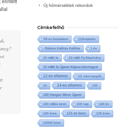
érintett
Új hőmérsékleti rekordok
llal
Címkefelhő
uk,
'56-os forradalom
(V)észjelzés
k meg?
- Rálátás Kiállítás Kiállítás
1 év
st
10 millió fa
10 millió Fa Alapítvány
k
10 millió fa Újpest-Káposztásmegyer
12-es villamos
13. havi nyugdíj
tt
14-es villamos
14
100
r
z
100 Hangos Mese Újpest
100 milliós keret
100 nap
100 év
121-es busz
100 éves
135 éves
10000 forint