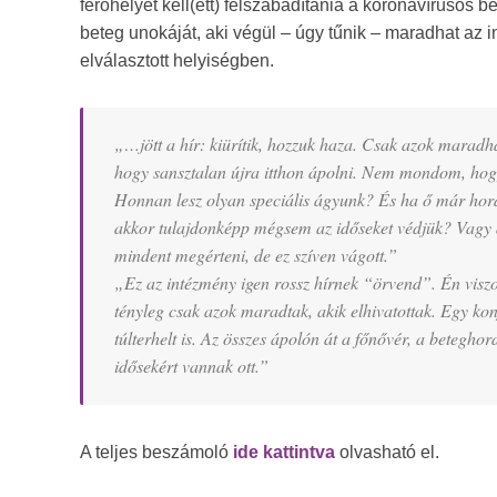
férőhelyet kell(ett) felszabadítania a koronavírusos 
beteg unokáját, aki végül – úgy tűnik – maradhat az 
elválasztott helyiségben.
„…jött a hír: kiürítik, hozzuk haza. Csak azok maradha
hogy sansztalan újra itthon ápolni. Nem mondom, hog
Honnan lesz olyan speciális ágyunk? És ha ő már hord
akkor tulajdonképp mégsem az időseket védjük? Vagy a
mindent megérteni, de ez szíven vágott.”
„Ez az intézmény igen rossz hírnek “örvend”. Én viszo
tényleg csak azok maradtak, akik elhivatottak. Egy kon
túlterhelt is. Az összes ápolón át a főnővér, a betegho
idősekért vannak ott.”
A teljes beszámoló
ide kattintva
olvasható el.