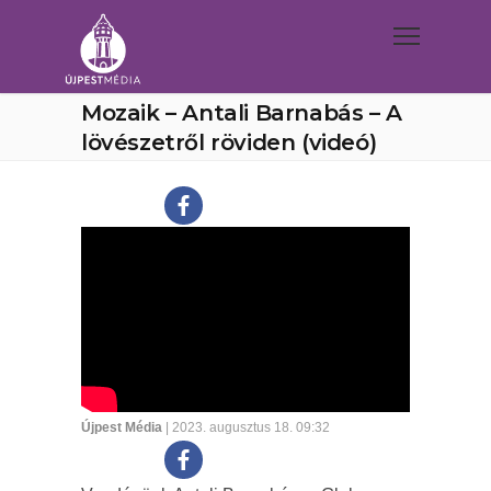
Mozaik – Antali Barnabás – A
lövészetről röviden (videó)
Újpest Média
| 2023. augusztus 18. 09:32