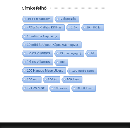
Címkefelhő
'56-os forradalom
(V)észjelzés
- Rálátás Kiállítás Kiállítás
1 év
10 millió fa
10 millió Fa Alapítvány
10 millió fa Újpest-Káposztásmegyer
12-es villamos
13. havi nyugdíj
14
14-es villamos
100
100 Hangos Mese Újpest
100 milliós keret
100 nap
100 év
100 éves
121-es busz
135 éves
10000 forint