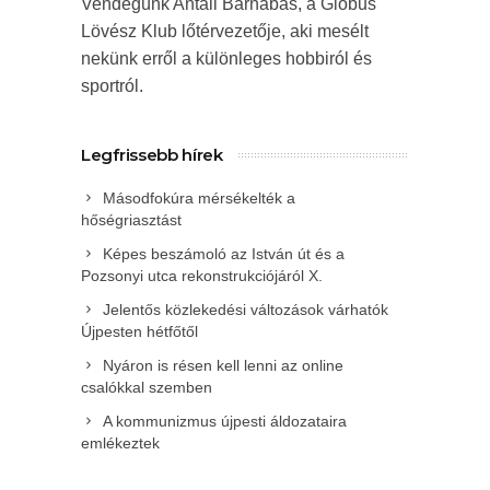
Vendégünk Antali Barnabás, a Globus
Lövész Klub lőtérvezetője, aki mesélt
nekünk erről a különleges hobbiról és
sportról.
Legfrissebb hírek
Másodfokúra mérsékelték a
hőségriasztást
Képes beszámoló az István út és a
Pozsonyi utca rekonstrukciójáról X.
Jelentős közlekedési változások várhatók
Újpesten hétfőtől
Nyáron is résen kell lenni az online
csalókkal szemben
A kommunizmus újpesti áldozataira
emlékeztek