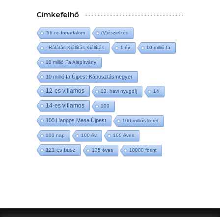
Címkefelhő
'56-os forradalom
(V)észjelzés
- Rálátás Kiállítás Kiállítás
1 év
10 millió fa
10 millió Fa Alapítvány
10 millió fa Újpest-Káposztásmegyer
12-es villamos
13. havi nyugdíj
14
14-es villamos
100
100 Hangos Mese Újpest
100 milliós keret
100 nap
100 év
100 éves
121-es busz
135 éves
10000 forint