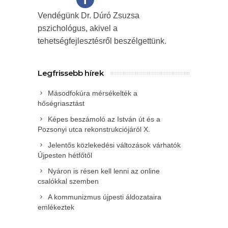
Vendégünk Dr. Dúró Zsuzsa
pszichológus, akivel a
tehetségfejlesztésről beszélgettünk.
Legfrissebb hírek
Másodfokúra mérsékelték a
hőségriasztást
Képes beszámoló az István út és a
Pozsonyi utca rekonstrukciójáról X.
Jelentős közlekedési változások várhatók
Újpesten hétfőtől
Nyáron is résen kell lenni az online
csalókkal szemben
A kommunizmus újpesti áldozataira
emlékeztek