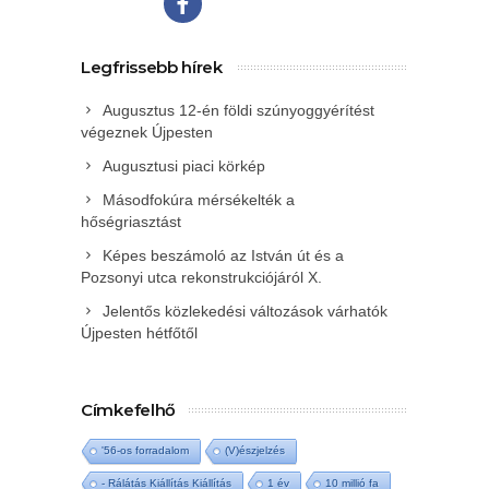
Legfrissebb hírek
Augusztus 12-én földi szúnyoggyérítést
végeznek Újpesten
Augusztusi piaci körkép
Másodfokúra mérsékelték a
hőségriasztást
Képes beszámoló az István út és a
Pozsonyi utca rekonstrukciójáról X.
Jelentős közlekedési változások várhatók
Újpesten hétfőtől
Címkefelhő
'56-os forradalom
(V)észjelzés
- Rálátás Kiállítás Kiállítás
1 év
10 millió fa