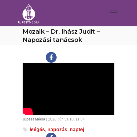
Mozaik – Dr. Ihász Judit –
Napozási tanácsok
Újpest Média
| 2020. június 10. 11:34
leégés
,
napozás
,
naptej