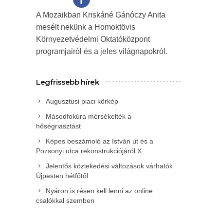
A Mozaikban Kriskáné Gánóczy Anita
mesélt nekünk a Homoktövis
Környezetvédelmi Oktatóközpont
programjairól és a jeles világnapokról.
Legfrissebb hírek
Augusztusi piaci körkép
Másodfokúra mérsékelték a
hőségriasztást
Képes beszámoló az István út és a
Pozsonyi utca rekonstrukciójáról X.
Jelentős közlekedési változások várhatók
Újpesten hétfőtől
Nyáron is résen kell lenni az online
csalókkal szemben