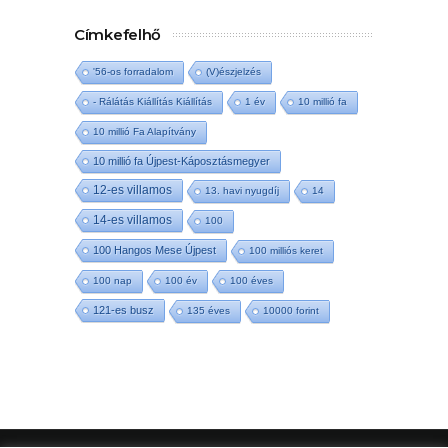
Címkefelhő
'56-os forradalom
(V)észjelzés
- Rálátás Kiállítás Kiállítás
1 év
10 millió fa
10 millió Fa Alapítvány
10 millió fa Újpest-Káposztásmegyer
12-es villamos
13. havi nyugdíj
14
14-es villamos
100
100 Hangos Mese Újpest
100 milliós keret
100 nap
100 év
100 éves
121-es busz
135 éves
10000 forint