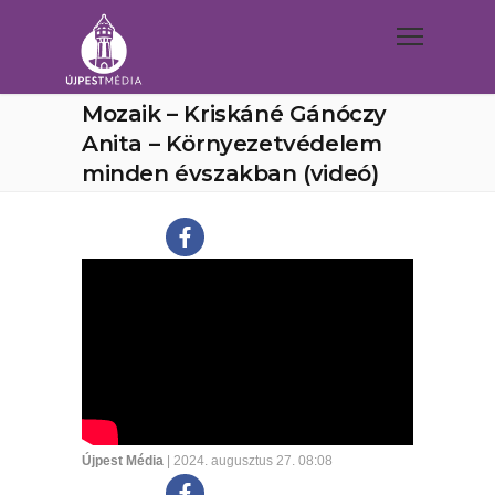
Mozaik – Kriskáné Gánóczy
Anita – Környezetvédelem
minden évszakban (videó)
Újpest Média
| 2024. augusztus 27. 08:08