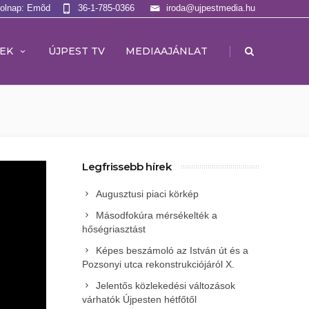
Holnap: Emõd
36-1-785-0366
iroda@ujpestmedia.hu
|
EK
ÚJPEST TV
MEDIAAJÁNLAT
Legfrissebb hírek
Augusztusi piaci körkép
Másodfokúra mérsékelték a
hőségriasztást
Képes beszámoló az István út és a
Pozsonyi utca rekonstrukciójáról X.
Jelentős közlekedési változások
várhatók Újpesten hétfőtől