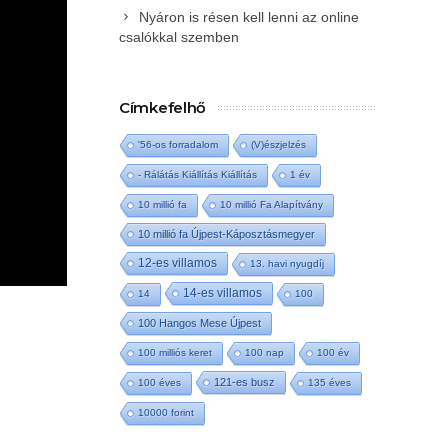
Nyáron is résen kell lenni az online
csalókkal szemben
Címkefelhő
'56-os forradalom
(V)észjelzés
- Rálátás Kiállítás Kiállítás
1 év
10 millió fa
10 millió Fa Alapítvány
10 millió fa Újpest-Káposztásmegyer
12-es villamos
13. havi nyugdíj
14-es villamos
14
100
100 Hangos Mese Újpest
100 milliós keret
100 nap
100 év
121-es busz
100 éves
135 éves
10000 forint