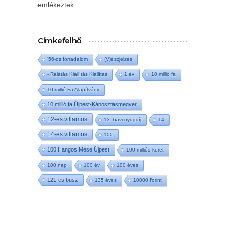
emlékeztek
Címkefelhő
'56-os forradalom
(V)észjelzés
- Rálátás Kiállítás Kiállítás
1 év
10 millió fa
10 millió Fa Alapítvány
10 millió fa Újpest-Káposztásmegyer
12-es villamos
13. havi nyugdíj
14
14-es villamos
100
100 Hangos Mese Újpest
100 milliós keret
100 nap
100 év
100 éves
121-es busz
135 éves
10000 forint