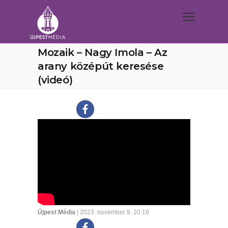
Mozaik – Nagy Imola – Az
arany középút keresése
(videó)
Újpest Média
| 2023. november 9. 20:18