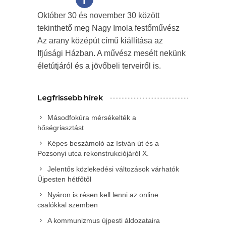
Október 30 és november 30 között
tekinthető meg Nagy Imola festőművész
Az arany középút című kiállítása az
Ifjúsági Házban. A művész mesélt nekünk
életútjáról és a jövőbeli terveiről is.
Legfrissebb hírek
Másodfokúra mérsékelték a
hőségriasztást
Képes beszámoló az István út és a
Pozsonyi utca rekonstrukciójáról X.
Jelentős közlekedési változások várhatók
Újpesten hétfőtől
Nyáron is résen kell lenni az online
csalókkal szemben
A kommunizmus újpesti áldozataira