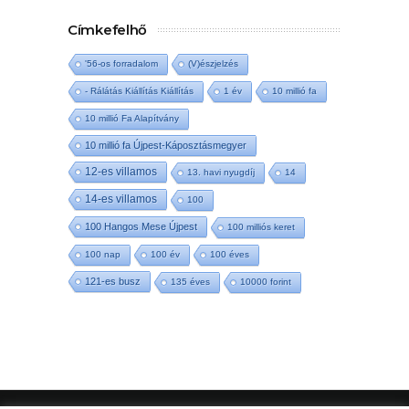
Címkefelhő
'56-os forradalom
(V)észjelzés
- Rálátás Kiállítás Kiállítás
1 év
10 millió fa
10 millió Fa Alapítvány
10 millió fa Újpest-Káposztásmegyer
12-es villamos
13. havi nyugdíj
14
14-es villamos
100
100 Hangos Mese Újpest
100 milliós keret
100 nap
100 év
100 éves
121-es busz
135 éves
10000 forint