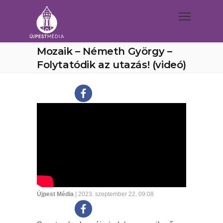
Mozaik – Németh György –
Folytatódik az utazás! (videó)
Újpest Média
| 2023. szeptember 22. 09:08