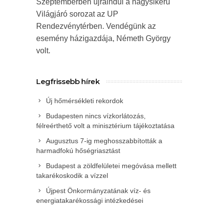
Szeptemberben újraindul a nagysikerű
Világjáró sorozat az UP
Rendezvénytérben. Vendégünk az
esemény házigazdája, Németh György
volt.
Legfrissebb hírek
Új hőmérsékleti rekordok
Budapesten nincs vízkorlátozás,
félreérthető volt a minisztérium tájékoztatása
Augusztus 7-ig meghosszabbították a
harmadfokú hőségriasztást
Budapest a zöldfelületei megóvása mellett
takarékoskodik a vízzel
Újpest Önkormányzatának víz- és
energiatakarékossági intézkedései