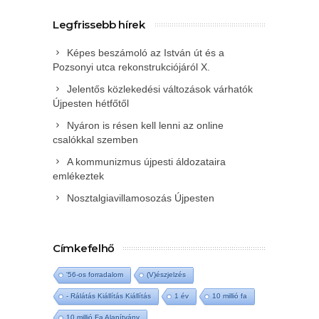
Legfrissebb hírek
Képes beszámoló az István út és a
Pozsonyi utca rekonstrukciójáról X.
Jelentős közlekedési változások várhatók
Újpesten hétfőtől
Nyáron is résen kell lenni az online
csalókkal szemben
A kommunizmus újpesti áldozataira
emlékeztek
Nosztalgiavillamosozás Újpesten
Címkefelhő
'56-os forradalom
(V)észjelzés
- Rálátás Kiállítás Kiállítás
1 év
10 millió fa
10 millió Fa Alapítvány