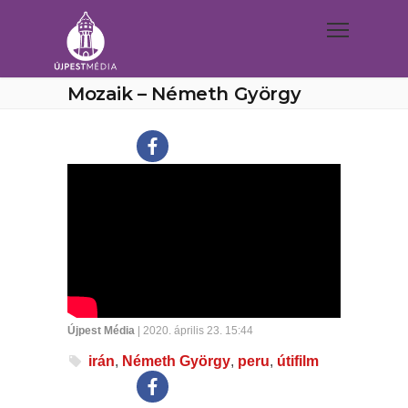
Mozaik – Németh György
Újpest Média
| 2020. április 23. 15:44
irán
,
Németh György
,
peru
,
útifilm