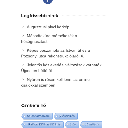
Legfrissebb hírek
Augusztusi piaci körkép
Másodfokúra mérsékelték a
hőségriasztást
Képes beszámoló az István út és a
Pozsonyi utca rekonstrukciójáról X.
Jelentős közlekedési változások várhatók
Újpesten hétfőtől
Nyáron is résen kell lenni az online
csalókkal szemben
Címkefelhő
'56-os forradalom
(V)észjelzés
- Rálátás Kiállítás Kiállítás
1 év
10 millió fa