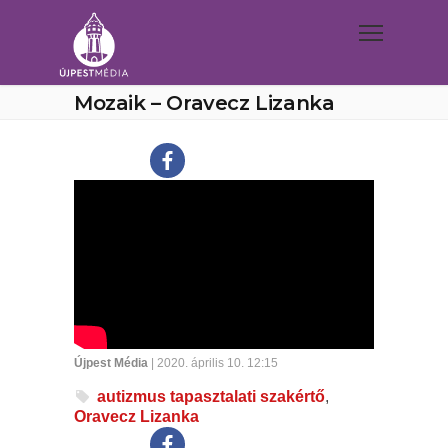
Mozaik – Oravecz Lizanka
Újpest Média
| 2020. április 10. 12:15
autizmus tapasztalati szakértő
,
Oravecz Lizanka