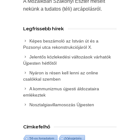
A Mozaikban Szakonyi Eszter mesélt
nekünk a tudatos (téli) arcápolásról.
Legfrissebb hírek
Képes beszámoló az István út és a
Pozsonyi utca rekonstrukciójáról X.
Jelentős közlekedési változások várhatók
Újpesten hétfőtől
Nyáron is résen kell lenni az online
csalókkal szemben
A kommunizmus újpesti áldozataira
emlékeztek
Nosztalgiavillamosozás Újpesten
Címkefelhő
'56-os forradalom
(V)észjelzés