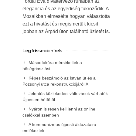
Tordai Éva divattervező ruháiban az
elegancia és az egyediség tükröződik. A
Mozaikban elmesélte hogyan választotta
ezt a hivatást és megismertük kicsit
jobban az Árpád úton található üzletét is.
Legfrissebb hírek
Másodfokúra mérsékelték a
hőségriasztást
Képes beszámoló az István út és a
Pozsonyi utca rekonstrukciójáról X.
Jelentős közlekedési változások várhatók
Újpesten hétfőtől
Nyáron is résen kell lenni az online
csalókkal szemben
A kommunizmus újpesti áldozataira
emlékeztek