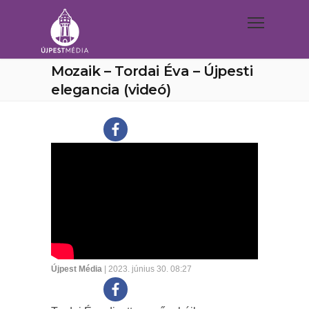
Mozaik – Tordai Éva – Újpesti
elegancia (videó)
Újpest Média
| 2023. június 30. 08:27