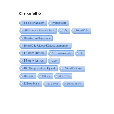
Címkefelhő
'56-os forradalom
(V)észjelzés
- Rálátás Kiállítás Kiállítás
1 év
10 millió fa
10 millió Fa Alapítvány
10 millió fa Újpest-Káposztásmegyer
12-es villamos
13. havi nyugdíj
14
14-es villamos
100
100 Hangos Mese Újpest
100 milliós keret
100 nap
100 év
100 éves
121-es busz
135 éves
10000 forint