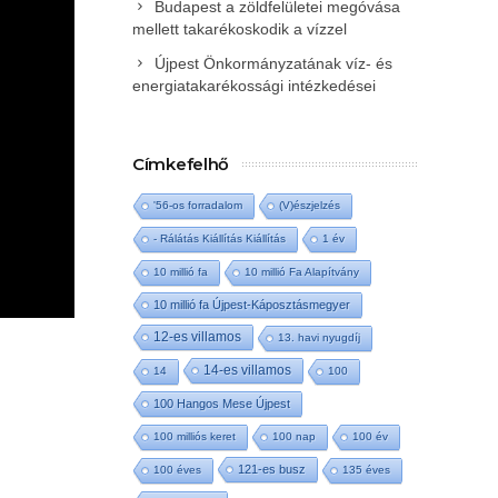
Budapest a zöldfelületei megóvása
mellett takarékoskodik a vízzel
Újpest Önkormányzatának víz- és
energiatakarékossági intézkedései
Címkefelhő
'56-os forradalom
(V)észjelzés
- Rálátás Kiállítás Kiállítás
1 év
10 millió fa
10 millió Fa Alapítvány
10 millió fa Újpest-Káposztásmegyer
12-es villamos
13. havi nyugdíj
14-es villamos
14
100
100 Hangos Mese Újpest
100 milliós keret
100 nap
100 év
121-es busz
100 éves
135 éves