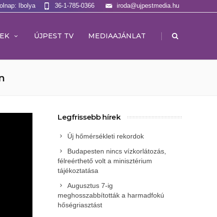
olnap: Ibolya
36-1-785-0366
iroda@ujpestmedia.hu
|
EK
ÚJPEST TV
MEDIAAJÁNLAT
n
Legfrissebb hírek
Új hőmérsékleti rekordok
Budapesten nincs vízkorlátozás,
félreérthető volt a minisztérium
tájékoztatása
Augusztus 7-ig
meghosszabbították a harmadfokú
hőségriasztást