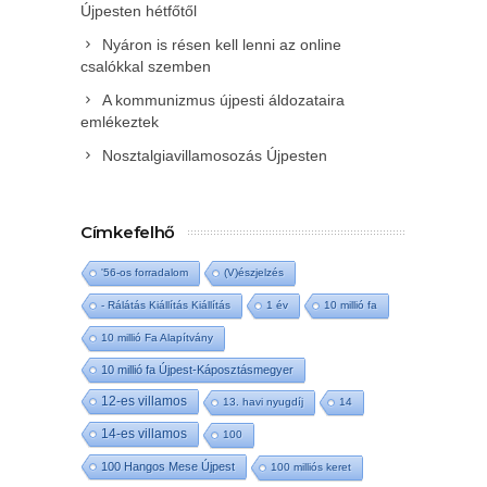
Újpesten hétfőtől
Nyáron is résen kell lenni az online
csalókkal szemben
A kommunizmus újpesti áldozataira
emlékeztek
Nosztalgiavillamosozás Újpesten
Címkefelhő
'56-os forradalom
(V)észjelzés
- Rálátás Kiállítás Kiállítás
1 év
10 millió fa
10 millió Fa Alapítvány
10 millió fa Újpest-Káposztásmegyer
12-es villamos
13. havi nyugdíj
14
14-es villamos
100
100 Hangos Mese Újpest
100 milliós keret