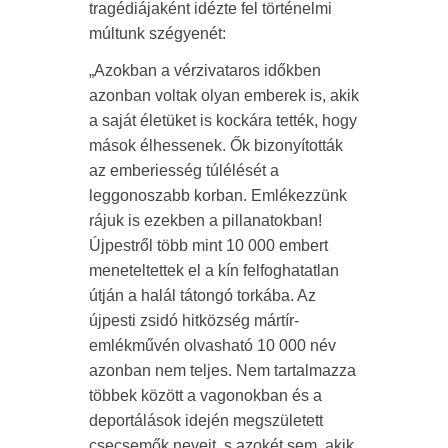
tragédiájaként idézte fel történelmi
múltunk szégyenét:
„Azokban a vérzivataros időkben
azonban voltak olyan emberek is, akik
a saját életüket is kockára tették, hogy
mások élhessenek. Ők bizonyították
az emberiesség túlélését a
leggonoszabb korban. Emlékezzünk
rájuk is ezekben a pillanatokban!
Újpestről több mint 10 000 embert
meneteltettek el a kín felfoghatatlan
útján a halál tátongó torkába. Az
újpesti zsidó hitközség mártír-
emlékművén olvasható 10 000 név
azonban nem teljes. Nem tartalmazza
többek között a vagonokban és a
deportálások idején megszületett
csecsemők neveit, s azokét sem, akik