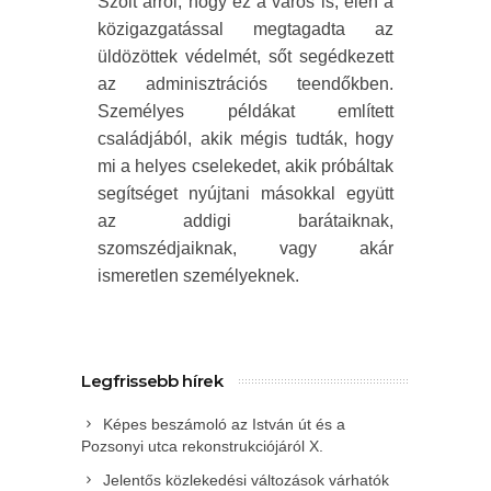
Szólt arról, hogy ez a város is, élén a
közigazgatással megtagadta az
üldözöttek védelmét, sőt segédkezett
az adminisztrációs teendőkben.
Személyes példákat említett
családjából, akik mégis tudták, hogy
mi a helyes cselekedet, akik próbáltak
segítséget nyújtani másokkal együtt
az addigi barátaiknak,
szomszédjaiknak, vagy akár
ismeretlen személyeknek.
Legfrissebb hírek
Képes beszámoló az István út és a
Pozsonyi utca rekonstrukciójáról X.
Jelentős közlekedési változások várhatók