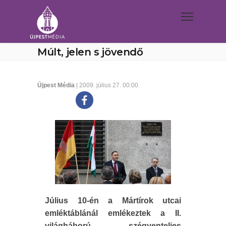
Múlt, jelen s jövendő
Újpest Média
| 2009. július 27. 00:00
Július 10-én a Mártírok utcai
emléktáblánál emlékeztek a II.
világháború szégyenteljes