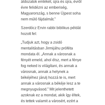
áldozatok emlékét, újra és újra, évről
évre felidézni az emberiség,
Magyarország, s benne Újpest soha
nem múló fájdalmát.”
Szerdócz Ervin rabbi biblikus példát
hozott fel:
„Tudjuk azt, hogy a zsidó
mentalitásban Jirmijáhu próféta
mondata él. „Annak a városnak a
fényét emeld, ahol élsz, mert a fénye
fog neked is világítani, és annak a
városnak, annak a helynek a
békéjéhez járulj hozzá te is, mert
annak a városnak a békéje lesz a te
megnyugvásod.” Mit jelenthetett
azoknak ez a mondat, akik így éltek,
és tettek valamit a városért, ezért a