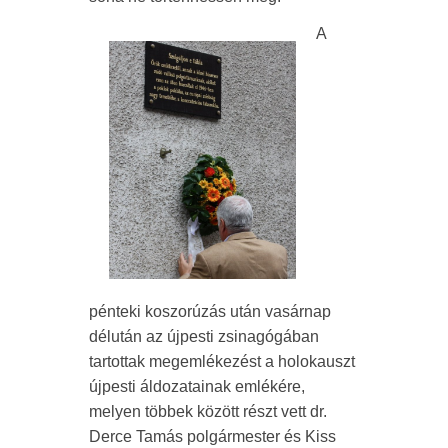
A
pénteki koszorúzás után vasárnap
délután az újpesti zsinagógában
tartottak megemlékezést a holokauszt
újpesti áldozatainak emlékére,
melyen többek között részt vett dr.
Derce Tamás polgármester és Kiss