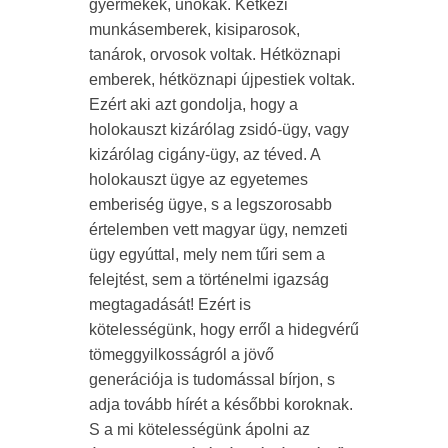
gyermekek, unokák. Kétkezi
munkásemberek, kisiparosok,
tanárok, orvosok voltak. Hétköznapi
emberek, hétköznapi újpestiek voltak.
Ezért aki azt gondolja, hogy a
holokauszt kizárólag zsidó-ügy, vagy
kizárólag cigány-ügy, az téved. A
holokauszt ügye az egyetemes
emberiség ügye, s a legszorosabb
értelemben vett magyar ügy, nemzeti
ügy egyúttal, mely nem tűri sem a
felejtést, sem a történelmi igazság
megtagadását! Ezért is
kötelességünk, hogy erről a hidegvérű
tömeggyilkosságról a jövő
generációja is tudomással bírjon, s
adja tovább hírét a későbbi koroknak.
S a mi kötelességünk ápolni az