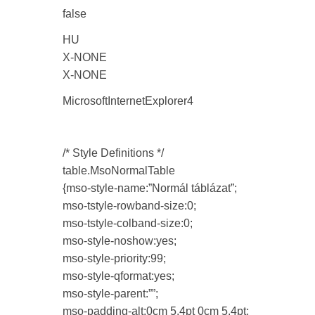
false
HU
X-NONE
X-NONE
MicrosoftInternetExplorer4
/* Style Definitions */
table.MsoNormalTable
{mso-style-name:”Normál táblázat”;
mso-tstyle-rowband-size:0;
mso-tstyle-colband-size:0;
mso-style-noshow:yes;
mso-style-priority:99;
mso-style-qformat:yes;
mso-style-parent:””;
mso-padding-alt:0cm 5.4pt 0cm 5.4pt;