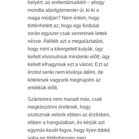
helyért, az embertársaikért – ahogy
mondta alpolgármester úr, ki-ki a
maga módján? Nem értem, hogy
történhetett az, hogy egy fordulat
során egyszer csak semminek lettek
nézve. Átélték azt a megaláztatást,
hogy mint a kikergetett kutyák, úgy
kellett elvonulniuk mindenki előtt, úgy
kellett elhagyniuk ezt a várost. Ezt az
érzést senki nem kívánja átélni, de
kötelesek vagyunk meghajolni az
emlékük előtt.
Számomra nem maradt más, csak
megköszönni önöknek, hogy
osztoznak velünk ebben az érzésben,
ebben a hangulatban, és kérjük azt
egymás kezét fogva, hogy ilyen többé
soha ne történhessen meg.