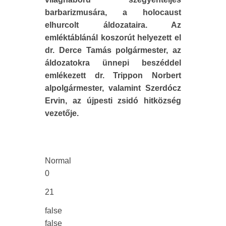
barbarizmusára, a holocaust
elhurcolt áldozataira. Az
emléktáblánál koszorút helyezett el
dr. Derce Tamás polgármester, az
áldozatokra ünnepi beszéddel
emlékezett dr. Trippon Norbert
alpolgármester, valamint Szerdócz
Ervin, az újpesti zsidó hitközség
vezetője.
Normal
0
21
false
false