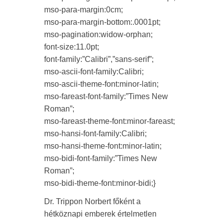
mso-para-margin:0cm;
mso-para-margin-bottom:.0001pt;
mso-pagination:widow-orphan;
font-size:11.0pt;
font-family:”Calibri”,”sans-serif”;
mso-ascii-font-family:Calibri;
mso-ascii-theme-font:minor-latin;
mso-fareast-font-family:”Times New
Roman”;
mso-fareast-theme-font:minor-fareast;
mso-hansi-font-family:Calibri;
mso-hansi-theme-font:minor-latin;
mso-bidi-font-family:”Times New
Roman”;
mso-bidi-theme-font:minor-bidi;}
Dr. Trippon Norbert főként a
hétköznapi emberek értelmetlen