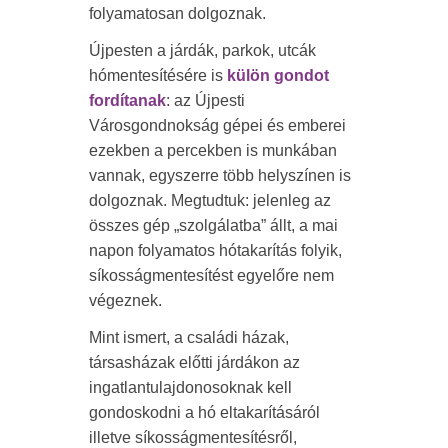
folyamatosan dolgoznak.
Újpesten a járdák, parkok, utcák
hómentesítésére is
külön gondot
fordítanak
: az Újpesti
Városgondnokság gépei és emberei
ezekben a percekben is munkában
vannak, egyszerre több helyszínen is
dolgoznak. Megtudtuk: jelenleg az
összes gép „szolgálatba” állt, a mai
napon folyamatos hótakarítás folyik,
síkosságmentesítést egyelőre nem
végeznek.
Mint ismert, a családi házak,
társasházak előtti járdákon az
ingatlantulajdonosoknak kell
gondoskodni a hó eltakarításáról
illetve síkosságmentesítésről,