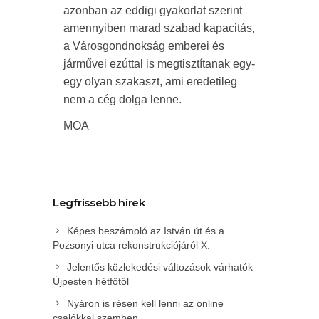
azonban az eddigi gyakorlat szerint
amennyiben marad szabad kapacitás,
a Városgondnokság emberei és
járművei ezúttal is megtisztítanak egy-
egy olyan szakaszt, ami eredetileg
nem a cég dolga lenne.
MOA
Legfrissebb hírek
Képes beszámoló az István út és a
Pozsonyi utca rekonstrukciójáról X.
Jelentős közlekedési változások várhatók
Újpesten hétfőtől
Nyáron is résen kell lenni az online
csalókkal szemben