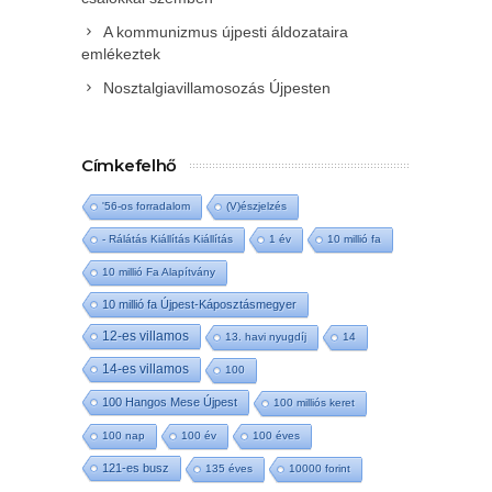
A kommunizmus újpesti áldozataira
emlékeztek
Nosztalgiavillamosozás Újpesten
Címkefelhő
'56-os forradalom
(V)észjelzés
- Rálátás Kiállítás Kiállítás
1 év
10 millió fa
10 millió Fa Alapítvány
10 millió fa Újpest-Káposztásmegyer
12-es villamos
13. havi nyugdíj
14
14-es villamos
100
100 Hangos Mese Újpest
100 milliós keret
100 nap
100 év
100 éves
121-es busz
135 éves
10000 forint