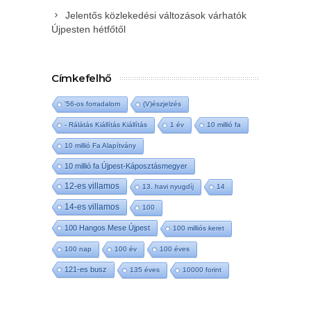
Jelentős közlekedési változások várhatók
Újpesten hétfőtől
Címkefelhő
'56-os forradalom
(V)észjelzés
- Rálátás Kiállítás Kiállítás
1 év
10 millió fa
10 millió Fa Alapítvány
10 millió fa Újpest-Káposztásmegyer
12-es villamos
13. havi nyugdíj
14
14-es villamos
100
100 Hangos Mese Újpest
100 milliós keret
100 nap
100 év
100 éves
121-es busz
135 éves
10000 forint