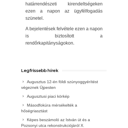
határrendészeti kirendeltségeken
ezen a napon az ügyfélfogadás
szünetel.
A bejelentések felvétele ezen a napon
is biztosított a
rendőrkapitányságokon.
Legfrissebb hírek
Augusztus 12-én földi szúnyoggyérítést
végeznek Újpesten
Augusztusi piaci körkép
Másodfokúra mérsékelték a
hőségriasztást
Képes beszámoló az István út és a
Pozsonyi utca rekonstrukciójáról X.