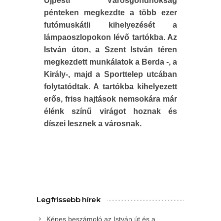
Újpesti Városgondnokság
pénteken megkezdte a több ezer
futómuskátli kihelyezését a
lámpaoszlopokon lévő tartókba. Az
István úton, a Szent István téren
megkezdett munkálatok a Berda -, a
Király-, majd a Sporttelep utcában
folytatódtak. A tartókba kihelyezett
erős, friss hajtások nemsokára már
élénk színű virágot hoznak és
díszei lesznek a városnak.
Legfrissebb hírek
Képes beszámoló az István út és a