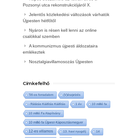
Pozsonyi utca rekonstrukciójáról X.
Jelentős közlekedési változások várhatók
Újpesten hétfőtől
Nyáron is résen kell lenni az online
csalókkal szemben
A kommunizmus újpesti áldozataira
emlékeztek
Nosztalgiavillamosozás Újpesten
Címkefelhő
'56-os forradalom
(V)észjelzés
- Rálátás Kiállítás Kiállítás
1 év
10 millió fa
10 millió Fa Alapítvány
10 millió fa Újpest-Káposztásmegyer
12-es villamos
13. havi nyugdíj
14