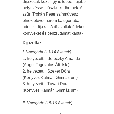
díjazottak közül így is többen újabb
helyezéssel büszkélkedhetnek. A
zsűri Trokán Péter színművész
elnökletével három kategóriában
adott ki díjakat. A díjazottak értékes
könyveket és pénzjutalmat kaptak.
Díjazottak
:
I. Kategória (13-14 évesek)
1. helyezett Bereczky Amanda
(Angol Tagozatos Ált. Isk.)
2. helyezett Szekér Dóra
(Könyves Kálmán Gimnázium)
3. helyezett Tóvári Dóra
(Könyves Kálmán Gimnázium)
II. Kategória (15-16 évesek)