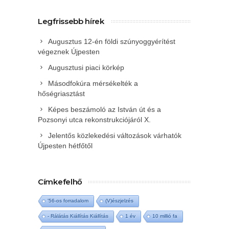
Legfrissebb hírek
Augusztus 12-én földi szúnyoggyérítést
végeznek Újpesten
Augusztusi piaci körkép
Másodfokúra mérsékelték a
hőségriasztást
Képes beszámoló az István út és a
Pozsonyi utca rekonstrukciójáról X.
Jelentős közlekedési változások várhatók
Újpesten hétfőtől
Címkefelhő
'56-os forradalom
(V)észjelzés
- Rálátás Kiállítás Kiállítás
1 év
10 millió fa