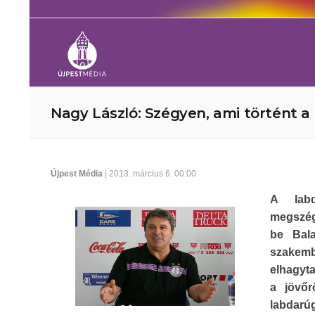
Nagy László: Szégyen, ami történt a
Újpest Média
| 2013. március 6. 00:00
A labd
megszégy
be Bala
szakemb
elhagyta
a jövőr
labdarúg