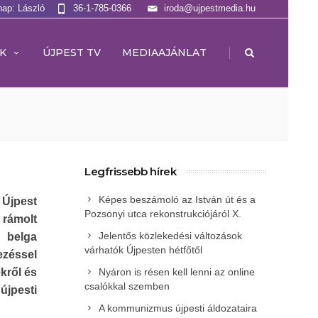
nap: László
36-1-785-0366
iroda@ujpestmedia.hu
|
K
ÚJPEST TV
MEDIAAJÁNLAT
Legfrissebb hírek
Képes beszámoló az István út és a
Újpest
Pozsonyi utca rekonstrukciójáról X.
 rámolt
Jelentős közlekedési változások
 belga
várhatók Újpesten hétfőtől
zéssel
ekről és
Nyáron is résen kell lenni az online
csalókkal szemben
újpesti
A kommunizmus újpesti áldozataira