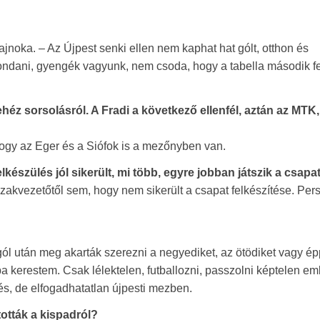
jnoka. – Az Újpest senki ellen nem kaphat hat gólt, otthon és
mondani, gyengék vagyunk, nem csoda, hogy a tabella második f
éz sorsolásról. A Fradi a következő ellenfél, aztán az MTK
hogy az Eger és a Siófok is a mezőnyben van.
elkészülés jól sikerült, mi több, egyre jobban játszik a csapat
akvezetőtől sem, hogy nem sikerült a csapat felkészítése. Per
gól után meg akarták szerezni a negyediket, az ötödiket vagy é
ba kerestem. Csak lélektelen, futballozni, passzolni képtelen e
s, de elfogadhatatlan újpesti mezben.
tották a kispadról?