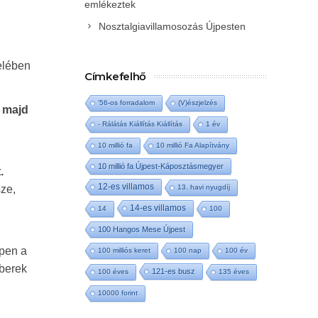
emlékeztek
Nosztalgiavillamosozás Újpesten
elében
Címkefelhő
'56-os forradalom
(V)észjelzés
, majd
- Rálátás Kiállítás Kiállítás
1 év
10 millió fa
10 millió Fa Alapítvány
10 millió fa Újpest-Káposztásmegyer
.
12-es villamos
sze,
13. havi nyugdíj
14-es villamos
14
100
100 Hangos Mese Újpest
ppen a
100 milliós keret
100 nap
100 év
mberek
121-es busz
100 éves
135 éves
10000 forint