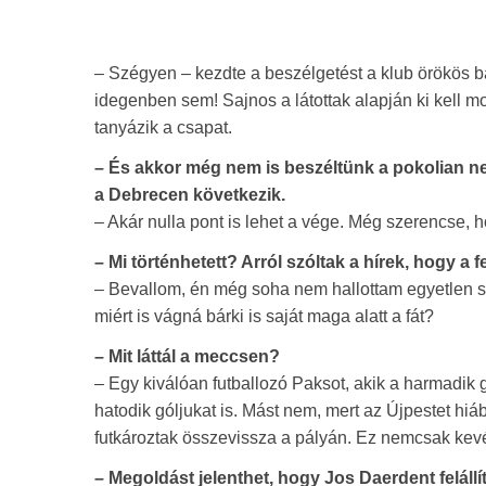
– Szégyen – kezdte a beszélgetést a klub örökös ba
idegenben sem! Sajnos a látottak alapján ki kell 
tanyázik a csapat.
– És akkor még nem is beszéltünk a pokolian neh
a Debrecen következik.
– Akár nulla pont is lehet a vége. Még szerencse, 
– Mi történhetett? Arról szóltak a hírek, hogy a f
– Bevallom, én még soha nem hallottam egyetlen sz
miért is vágná bárki is saját maga alatt a fát?
– Mit láttál a meccsen?
– Egy kiválóan futballozó Paksot, akik a harmadik 
hatodik góljukat is. Mást nem, mert az Újpestet hiá
futkároztak összevissza a pályán. Ez nemcsak kevé
– Megoldást jelenthet, hogy Jos Daerdent felállí