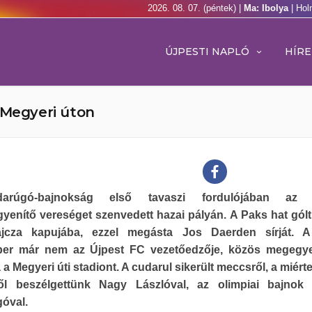
2026. 08. 07. (péntek) |
Ma: Ibolya
| Hol
ÚJPESTI NAPLÓ
HÍRE
 Megyeri úton
arúgó-bajnokság első tavaszi fordulójában az 
enítő vereséget szenvedett hazai pályán. A Paks hat gólt
jcza kapujába, ezzel megásta Jos Daerden sírját. A
er már nem az Újpest FC vezetőedzője, közös megegye
 a Megyeri úti stadiont. A cudarul sikerült meccsről, a miért
ől beszélgettünk Nagy Lászlóval, az olimpiai bajnok 
óval.