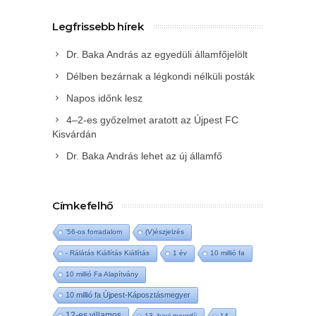
Legfrissebb hírek
Dr. Baka András az egyedüli államfőjelölt
Délben bezárnak a légkondi nélküli posták
Napos időnk lesz
4–2-es győzelmet aratott az Újpest FC
Kisvárdán
Dr. Baka András lehet az új államfő
Címkefelhő
'56-os forradalom
(V)észjelzés
- Rálátás Kiállítás Kiállítás
1 év
10 millió fa
10 millió Fa Alapítvány
10 millió fa Újpest-Káposztásmegyer
12-es villamos
13. havi nyugdíj
14