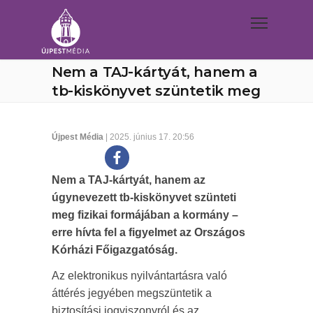
Nem a TAJ-kártyát, hanem a
tb-kiskönyvet szüntetik meg
Újpest Média
| 2025. június 17. 20:56
Nem a TAJ-kártyát, hanem az
úgynevezett tb-kiskönyvet szünteti
meg fizikai formájában a kormány –
erre hívta fel a figyelmet az Országos
Kórházi Főigazgatóság.
Az elektronikus nyilvántartásra való
áttérés jegyében megszüntetik a
biztosítási jogviszonyról és az