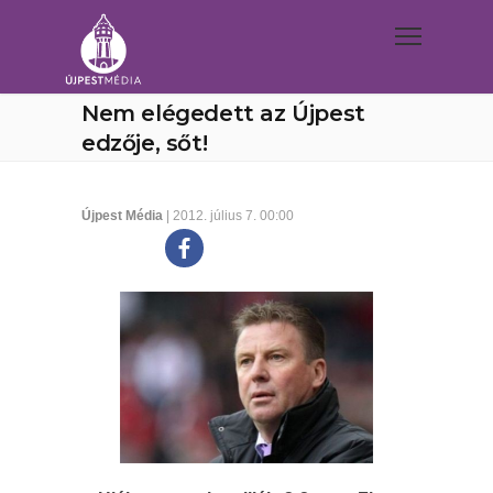
Nem elégedett az Újpest
edzője, sőt!
Újpest Média
| 2012. július 7. 00:00