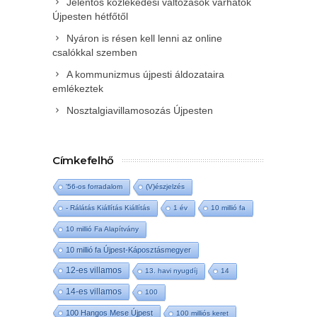
Jelentős közlekedési változások várhatók
Újpesten hétfőtől
Nyáron is résen kell lenni az online
csalókkal szemben
A kommunizmus újpesti áldozataira
emlékeztek
Nosztalgiavillamosozás Újpesten
Címkefelhő
'56-os forradalom
(V)észjelzés
- Rálátás Kiállítás Kiállítás
1 év
10 millió fa
10 millió Fa Alapítvány
10 millió fa Újpest-Káposztásmegyer
12-es villamos
13. havi nyugdíj
14
14-es villamos
100
100 Hangos Mese Újpest
100 milliós keret