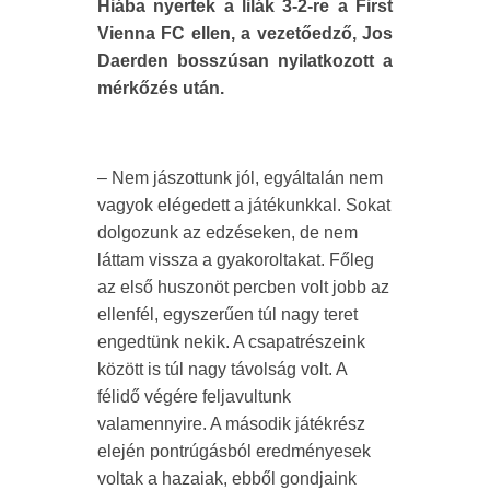
Hiába nyertek a lilák 3-2-re a First
Vienna FC ellen, a vezetőedző, Jos
Daerden bosszúsan nyilatkozott a
mérkőzés után.
– Nem jászottunk jól, egyáltalán nem
vagyok elégedett a játékunkkal. Sokat
dolgozunk az edzéseken, de nem
láttam vissza a gyakoroltakat. Főleg
az első huszonöt percben volt jobb az
ellenfél, egyszerűen túl nagy teret
engedtünk nekik. A csapatrészeink
között is túl nagy távolság volt. A
félidő végére feljavultunk
valamennyire. A második játékrész
elején pontrúgásból eredményesek
voltak a hazaiak, ebből gondjaink