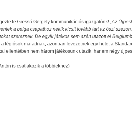
zögezte le Gressó Gergely kommunikációs igazgatónk!
„Az Újpes
ntek a belga csapathoz nekik kicsit tovább tart az őszi szezon.
okat szereznek. De egyik játékos sem azért utazott el Belgiumb
 a légiósok maradnak, azonban levezetnek egy hetet a Standar
kal ellentétben nem három játékosunk utazik, hanem négy újpes
Antón is csatlakozik a többiekhez)