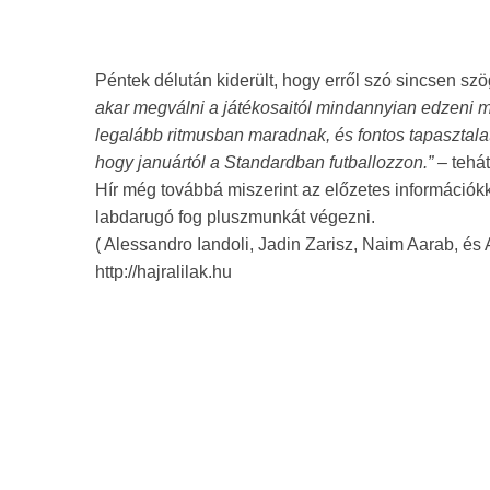
Péntek délután kiderült, hogy erről szó sincsen s
akar megválni a játékosaitól mindannyian edzeni me
legalább ritmusban maradnak, és fontos tapasztalat
hogy januártól a Standardban futballozzon.” –
tehát
Hír még továbbá miszerint az előzetes információk
labdarugó fog pluszmunkát végezni.
( Alessandro Iandoli, Jadin Zarisz, Naim Aarab, és 
http://hajralilak.hu