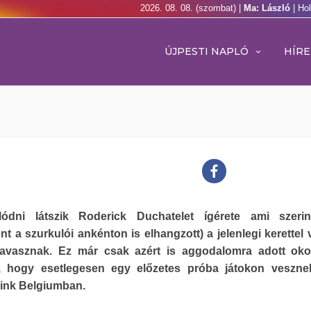
2026. 08. 08. (szombat) |
Ma: László
| Ho
ÚJPESTI NAPLÓ
HÍRE
lódni látszik Roderick Duchatelet ígérete ami szerin
t a szurkulói ankénton is elhangzott) a jelenlegi kerettel
tavasznak. Ez már csak azért is aggodalomra adott oko
dt, hogy esetlegesen egy előzetes próba játokon veszne
aink Belgiumban.