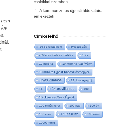
csalókkal szemben
A kommunizmus újpesti áldozataira
emlékeztek
t nem
 Így
a,
Címkefelhő
dnál.
'56-os forradalom
(V)észjelzés
ti
- Rálátás Kiállítás Kiállítás
1 év
10 millió fa
10 millió Fa Alapítvány
10 millió fa Újpest-Káposztásmegyer
12-es villamos
13. havi nyugdíj
14-es villamos
14
100
100 Hangos Mese Újpest
100 milliós keret
100 nap
100 év
121-es busz
100 éves
135 éves
10000 forint