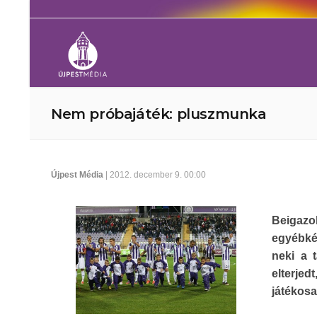
Nem próbajáték: pluszmunka
Újpest Média
| 2012. december 9. 00:00
Beigazo
egyébkén
neki a 
elterje
játékos