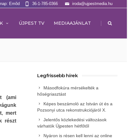
lnap: Emõd
36-1-785-0366
iroda@ujpestmedia.hu
|
K
ÚJPEST TV
MEDIAAJÁNLAT
Legfrissebb hírek
Másodfokúra mérsékelték a
hőségriasztást
t (ami
Képes beszámoló az István út és a
 vágunk
Pozsonyi utca rekonstrukciójáról X.
t, mert
Jelentős közlekedési változások
k részt
várhatók Újpesten hétfőtől
Nyáron is résen kell lenni az online