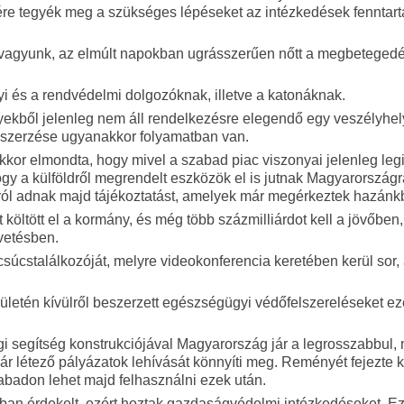
enére tegyék meg a szükséges lépéseket az intézkedések fenntar
n vagyunk, az elmúlt napokban ugrásszerűen nőtt a megbeteged
 és a rendvédelmi dolgozóknak, illetve a katonáknak.
ekből jelenleg nem áll rendelkezésre elegendő egy veszélyhel
beszerzése ugyanakkor folyamatban van.
or elmondta, hogy mivel a szabad piac viszonyai jelenleg leg
gy a külföldről megrendelt eszközök el is jutnak Magyarországr
ól adnak majd tájékoztatást, amelyek már megérkeztek hazánk
t költött el a kormány, és még több százmilliárdot kell a jövőben
vetésben.
súcstalálkozóját, melyre videokonferencia keretében kerül sor, a
ületén kívülről beszerzett egészségügyi védőfelszereléseket ez
gi segítség konstrukciójával Magyarország jár a legrosszabbul, 
r létező pályázatok lehívását könnyíti meg. Reményét fejezte ki
zabadon lehet majd felhasználni ezek után.
ában érdekelt, ezért hoztak gazdaságvédelmi intézkedéseket. E