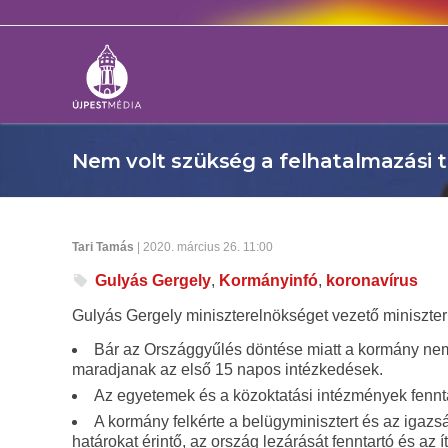
Nem volt szükség a felhatalmazási 
Tari Tamás
| 2020. március 26. 11:00
Gulyás Gergely
,
Kormányinfó
,
koronavírus
Gulyás Gergely miniszterelnökséget vezető miniszte
Bár az Országgyűlés döntése miatt a kormány nem
maradjanak az első 15 napos intézkedések.
Az egyetemek és a közoktatási intézmények fenntart
A kormány felkérte a belügyminisztert és az igazsá
határokat érintő, az ország lezárását fenntartó és a