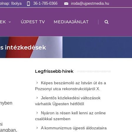
olnap: Ibolya
36-1-785-0366
iroda@ujpestmedia.hu
|
EK
ÚJPEST TV
MEDIAAJÁNLAT
es intézkedések
Legfrissebb hírek
Képes beszámoló az István út és a
Pozsonyi utca rekonstrukciójáról X.
Jelentős közlekedési változások
ényben
várhatók Újpesten hétfőtől
Nyáron is résen kell lenni az online
csalókkal szemben
ni
A kommunizmus újpesti áldozataira
zhangban,