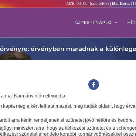
2026. 08. 06. (csütörtök) |
Ma: Berta
| H
ÚJPESTI NAPLÓ
HÍR
törvényre: érvényben maradnak a különleg
r a mai Kormányinfón elmondta:
 kapta meg a kért felhatalmazást, meg tudják oldani, hogy érv
óit arra kérik, rendeljenek el szünetet jövő hétfőre és keddre.
gügyi minisztert arra, hogy az ítélkezési szünetet és a schenge
z ítélkezési szünetet elrendelő korábbi kormánydöntésekkel öss