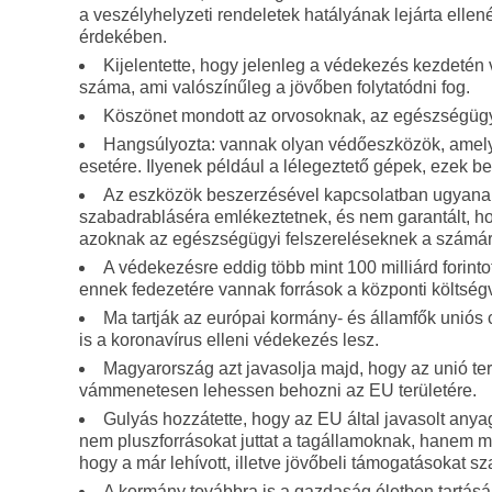
a veszélyhelyzeti rendeletek hatályának lejárta ell
érdekében.
Kijelentette, hogy jelenleg a védekezés kezdeté
száma, ami valószínűleg a jövőben folytatódni fog.
Köszönet mondott az orvosoknak, az egészségügyi
Hangsúlyozta: vannak olyan védőeszközök, amely
esetére. Ilyenek például a lélegeztető gépek, ezek 
Az eszközök beszerzésével kapcsolatban ugyanakk
szabadrabláséra emlékeztetnek, és nem garantált, ho
azoknak az egészségügyi felszereléseknek a számár
A védekezésre eddig több mint 100 milliárd forinto
ennek fedezetére vannak források a központi költség
Ma tartják az európai kormány- és államfők uniós c
is a koronavírus elleni védekezés lesz.
Magyarország azt javasolja majd, hogy az unió ter
vámmenetesen lehessen behozni az EU területére.
Gulyás hozzátette, hogy az EU által javasolt anya
nem pluszforrásokat juttat a tagállamoknak, hanem má
hogy a már lehívott, illetve jövőbeli támogatásokat s
A kormány továbbra is a gazdaság életben tartás