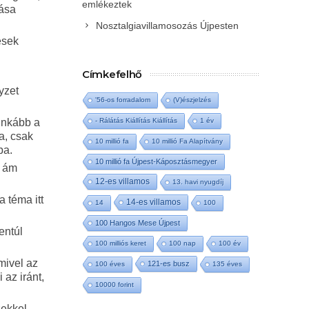
emlékeztek
tása
Nosztalgiavillamosozás Újpesten
ések
Címkefelhő
yzet
'56-os forradalom
(V)észjelzés
inkább a
- Rálátás Kiállítás Kiállítás
1 év
a, csak
10 millió fa
10 millió Fa Alapítvány
ba.
10 millió fa Újpest-Káposztásmegyer
, ám
12-es villamos
13. havi nyugdíj
 téma itt
14-es villamos
14
100
100 Hangos Mese Újpest
entúl
100 milliós keret
100 nap
100 év
mivel az
121-es busz
100 éves
135 éves
 az iránt,
10000 forint
zekkel