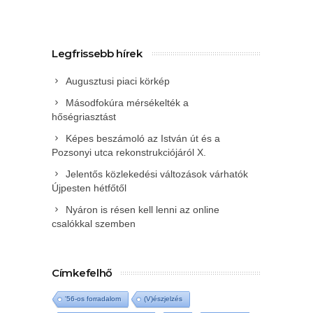
Legfrissebb hírek
Augusztusi piaci körkép
Másodfokúra mérsékelték a
hőségriasztást
Képes beszámoló az István út és a
Pozsonyi utca rekonstrukciójáról X.
Jelentős közlekedési változások várhatók
Újpesten hétfőtől
Nyáron is résen kell lenni az online
csalókkal szemben
Címkefelhő
'56-os forradalom
(V)észjelzés