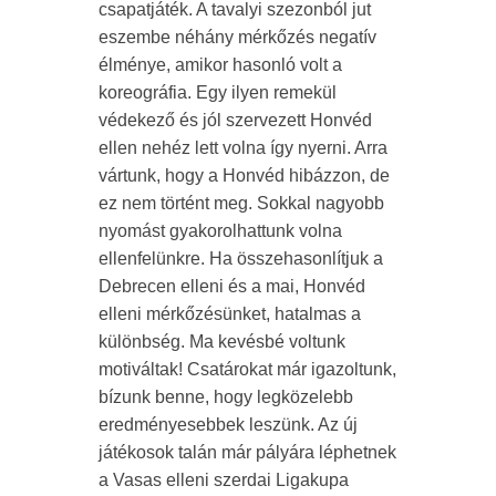
csapatjáték. A tavalyi szezonból jut
eszembe néhány mérkőzés negatív
élménye, amikor hasonló volt a
koreográfia. Egy ilyen remekül
védekező és jól szervezett Honvéd
ellen nehéz lett volna így nyerni. Arra
vártunk, hogy a Honvéd hibázzon, de
ez nem történt meg. Sokkal nagyobb
nyomást gyakorolhattunk volna
ellenfelünkre. Ha összehasonlítjuk a
Debrecen elleni és a mai, Honvéd
elleni mérkőzésünket, hatalmas a
különbség. Ma kevésbé voltunk
motiváltak! Csatárokat már igazoltunk,
bízunk benne, hogy legközelebb
eredményesebbek leszünk. Az új
játékosok talán már pályára léphetnek
a Vasas elleni szerdai Ligakupa