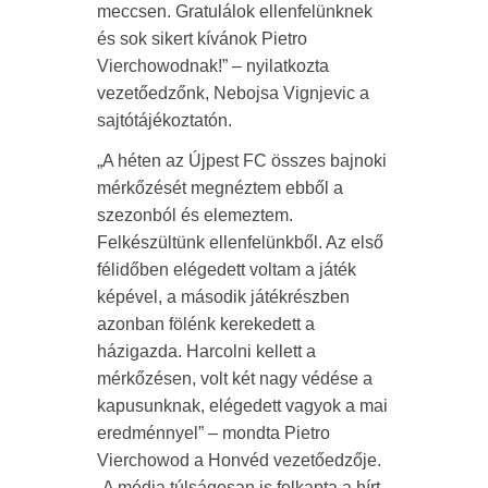
meccsen. Gratulálok ellenfelünknek
és sok sikert kívánok Pietro
Vierchowodnak!” – nyilatkozta
vezetőedzőnk, Nebojsa Vignjevic a
sajtótájékoztatón.
„A héten az Újpest FC összes bajnoki
mérkőzését megnéztem ebből a
szezonból és elemeztem.
Felkészültünk ellenfelünkből. Az első
félidőben elégedett voltam a játék
képével, a második játékrészben
azonban fölénk kerekedett a
házigazda. Harcolni kellett a
mérkőzésen, volt két nagy védése a
kapusunknak, elégedett vagyok a mai
eredménnyel” – mondta Pietro
Vierchowod a Honvéd vezetőedzője.
„A média túlságosan is felkapta a hírt.