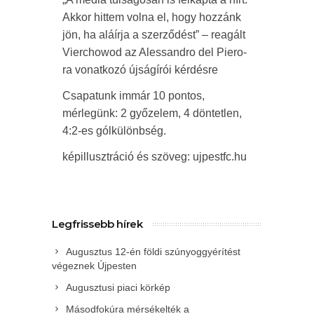
Akkor hittem volna el, hogy hozzánk
jön, ha aláírja a szerződést” – reagált
Vierchowod az Alessandro del Piero-
ra vonatkozó újságírói kérdésre
Csapatunk immár 10 pontos,
mérlegünk: 2 győzelem, 4 döntetlen,
4:2-es gólkülönbség.
képillusztráció és szöveg: ujpestfc.hu
Legfrissebb hírek
Augusztus 12-én földi szúnyoggyérítést
végeznek Újpesten
Augusztusi piaci körkép
Másodfokúra mérsékelték a