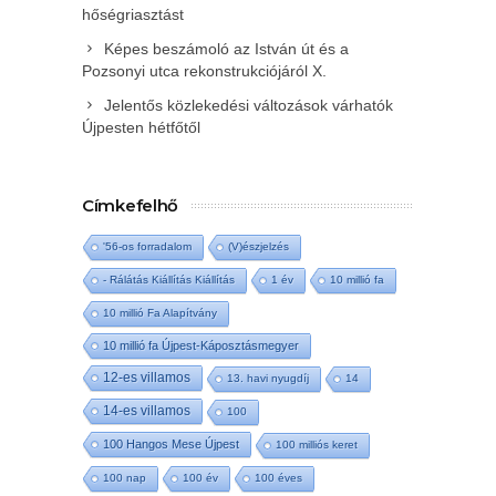
hőségriasztást
Képes beszámoló az István út és a
Pozsonyi utca rekonstrukciójáról X.
Jelentős közlekedési változások várhatók
Újpesten hétfőtől
Címkefelhő
'56-os forradalom
(V)észjelzés
- Rálátás Kiállítás Kiállítás
1 év
10 millió fa
10 millió Fa Alapítvány
10 millió fa Újpest-Káposztásmegyer
12-es villamos
13. havi nyugdíj
14
14-es villamos
100
100 Hangos Mese Újpest
100 milliós keret
100 nap
100 év
100 éves