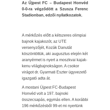
Az Újpest FC – Budapest Honvéd
0-0-ra végződött a Szusza Ferenc
Stadionban, edzői nyilatkozatok.
A mérkőzés előtt a kétszeres olimpiai
bajnok kajakozót, az UTE
versenyzőjét, Kozák Danutát
köszöntöttük, aki augusztus elején két
aranyérmet is nyert a moszkvai kajak-
kenu világbajnokságon. A csokor
virágot dr. Gyarmati Eszter ügyvezető
igazgató adta át.
A mostani Újpest FC-Budapest
Honvéd volt a 197. bajnoki
összecsapás, egymás ellen. A korábbi
196 mérkőzésből 99-et mi nyertünk