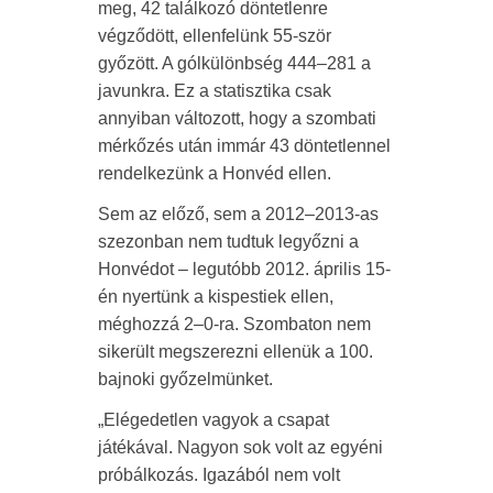
meg, 42 találkozó döntetlenre
végződött, ellenfelünk 55-ször
győzött. A gólkülönbség 444–281 a
javunkra. Ez a statisztika csak
annyiban változott, hogy a szombati
mérkőzés után immár 43 döntetlennel
rendelkezünk a Honvéd ellen.
Sem az előző, sem a 2012–2013-as
szezonban nem tudtuk legyőzni a
Honvédot – legutóbb 2012. április 15-
én nyertünk a kispestiek ellen,
méghozzá 2–0-ra. Szombaton nem
sikerült megszerezni ellenük a 100.
bajnoki győzelmünket.
„Elégedetlen vagyok a csapat
játékával. Nagyon sok volt az egyéni
próbálkozás. Igazából nem volt