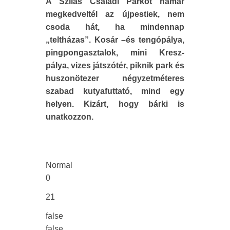
A Szilas Családi Parkot hamar
megkedveltél az újpestiek, nem
csoda hát, ha mindennap
„teltházas”. Kosár –és tengópálya,
pingpongasztalok, mini Kresz-
pálya, vizes játszótér, piknik park és
huszonötezer négyzetméteres
szabad kutyafuttató, mind egy
helyen. Kizárt, hogy bárki is
unatkozzon.
Normal
0
21
false
false