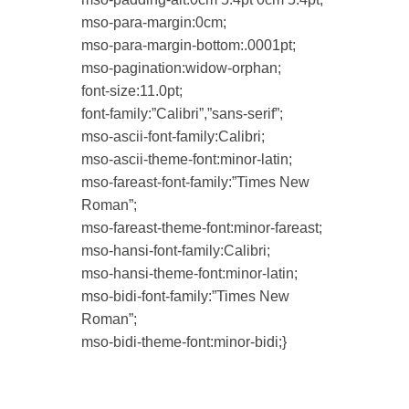
mso-para-margin:0cm;
mso-para-margin-bottom:.0001pt;
mso-pagination:widow-orphan;
font-size:11.0pt;
font-family:”Calibri”,”sans-serif”;
mso-ascii-font-family:Calibri;
mso-ascii-theme-font:minor-latin;
mso-fareast-font-family:”Times New
Roman”;
mso-fareast-theme-font:minor-fareast;
mso-hansi-font-family:Calibri;
mso-hansi-theme-font:minor-latin;
mso-bidi-font-family:”Times New
Roman”;
mso-bidi-theme-font:minor-bidi;}