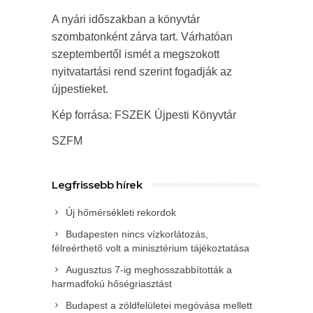
A nyári időszakban a könyvtár
szombatonként zárva tart. Várhatóan
szeptembertől ismét a megszokott
nyitvatartási rend szerint fogadják az
újpestieket.
Kép forrása: FSZEK Újpesti Könyvtár
SZFM
Legfrissebb hírek
Új hőmérsékleti rekordok
Budapesten nincs vízkorlátozás,
félreérthető volt a minisztérium tájékoztatása
Augusztus 7-ig meghosszabbították a
harmadfokú hőségriasztást
Budapest a zöldfelületei megóvása mellett