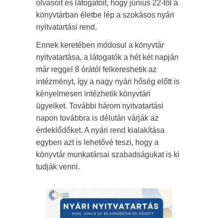
olvasóit és látogatóit, hogy június 22-től a
könyvtárban életbe lép a szokásos nyári
nyitvatartási rend.
Ennek keretében módosul a könyvtár
nyitvatartása, a látogatók a hét két napján
már reggel 8 órától felkereshetik az
intézményt, így a nagy nyári hőség előtt is
kényelmesen intézhetik könyvtári
ügyeiket. További három nyitvatartási
napon továbbra is délután várják az
érdeklődőket. A nyári rend kialakítása
egyben azt is lehetővé teszi, hogy a
könyvtár munkatársai szabadságukat is ki
tudják venni.