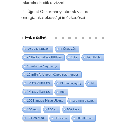
takarékoskodik a vízzel
Újpest Önkormányzatának víz- és
energiatakarékossági intézkedései
Címkefelhő
'56-os forradalom
(V)észjelzés
- Rálátás Kiállítás Kiállítás
1 év
10 millió fa
10 millió Fa Alapítvány
10 millió fa Újpest-Káposztásmegyer
12-es villamos
13. havi nyugdíj
14
14-es villamos
100
100 Hangos Mese Újpest
100 milliós keret
100 nap
100 év
100 éves
121-es busz
135 éves
10000 forint