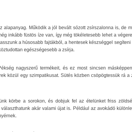
az alapanyag. Működik a jól bevált sózott zsírszalonna is, de 
 még inkább füstös íze van, így még tökéletesebb lehet a vége
asszunk a húsosabb fajtákból, a hentesek készséggel segíteni
köztudottan egészségesebb a zsírja.
Pékség nagyszerű termékeit, és ez most sincsen másképpen.
rek közül egy szimpatikusat. Sütés közben csöpögtessük rá a z
k körbe a sorokon, és dobjuk fel az ételünket friss zöldsé
 választhatunk akár valami újat is. Például az avokádó különl
nyérnek.