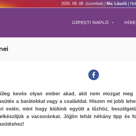
2026. 08. 08. (szombat) |
Ma: László
| Ho
ÚJPESTI NAPLÓ
HÍRE
mei
nűleg kevés olyan ember akad, akit nem mozgat meg 
sütés a barátokkal vagy a családdal. Hiszen mi jobb lehe
ri estén, mint hogy kiülünk együtt a tűzhöz, beszélget
lkészítjük a vacsoránkat. Jöjjön tehát néhány tipp és fo
asütéshez!