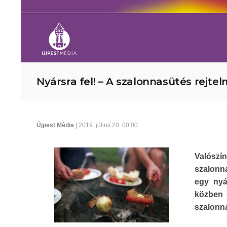
Nyársra fel! – A szalonnasütés rejtel
Újpest Média
| 2019. július 20. 00:00
Valószí
szalonna
egy nyá
közben e
szalonn