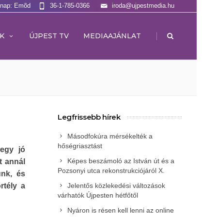
lnap: Emõd
36-1-785-0366
iroda@ujpestmedia.hu
|
K
ÚJPEST TV
MEDIAAJÁNLAT
Legfrissebb hírek
Másodfokúra mérsékelték a
hőségriasztást
egy jó
Képes beszámoló az István út és a
t annál
Pozsonyi utca rekonstrukciójáról X.
ünk, és
Jelentős közlekedési változások
rtély a
várhatók Újpesten hétfőtől
Nyáron is résen kell lenni az online