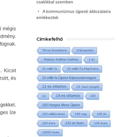
csalókkal szemben
A kommunizmus újpesti áldozataira
emlékeztek
mi mégis
redmény.
Címkefelhő
 fognak.
'56-os forradalom
(V)észjelzés
- Rálátás Kiállítás Kiállítás
1 év
10 millió fa
10 millió Fa Alapítvány
 Kicsit
sírt, és
10 millió fa Újpest-Káposztásmegyer
12-es villamos
13. havi nyugdíj
14-es villamos
14
100
gekkel.
100 Hangos Mese Újpest
eges íze
100 milliós keret
100 nap
100 év
121-es busz
100 éves
135 éves
10000 forint