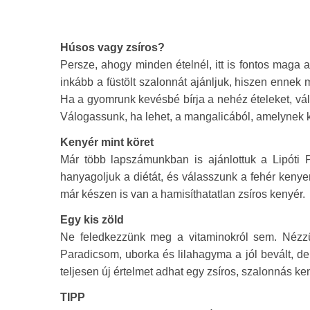
Húsos vagy zsíros?
Persze, ahogy minden ételnél, itt is fontos maga 
inkább a füstölt szalonnát ajánljuk, hiszen ennek
Ha a gyomrunk kevésbé bírja a nehéz ételeket, vál
Válogassunk, ha lehet, a mangalicából, amelynek 
Kenyér mint köret
Már több lapszámunkban is ajánlottuk a Lipóti 
hanyagoljuk a diétát, és válasszunk a fehér kenye
már készen is van a hamisíthatatlan zsíros kenyér.
Egy kis zöld
Ne feledkezzünk meg a vitaminokról sem. Nézzün
Paradicsom, uborka és lilahagyma a jól bevált, de
teljesen új értelmet adhat egy zsíros, szalonnás ke
TIPP