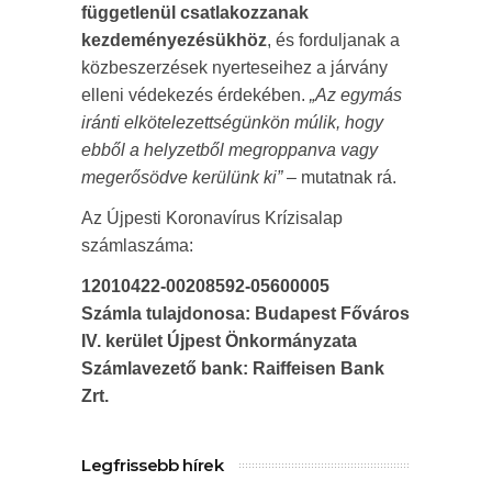
függetlenül csatlakozzanak
kezdeményezésükhöz
, és forduljanak a
közbeszerzések nyerteseihez a járvány
elleni védekezés érdekében.
„Az egymás
iránti elkötelezettségünkön múlik, hogy
ebből a helyzetből megroppanva vagy
megerősödve kerülünk ki”
– mutatnak rá.
Az Újpesti Koronavírus Krízisalap
számlaszáma:
12010422-00208592-05600005
Számla tulajdonosa: Budapest Főváros
IV. kerület Újpest Önkormányzata
Számlavezető bank: Raiffeisen Bank
Zrt.
Legfrissebb hírek