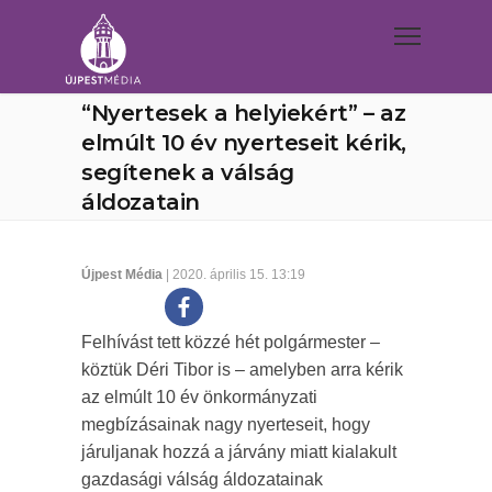
“Nyertesek a helyiekért” – az
elmúlt 10 év nyerteseit kérik,
segítenek a válság
áldozatain
Újpest Média
| 2020. április 15. 13:19
Felhívást tett közzé hét polgármester –
köztük Déri Tibor is – amelyben arra kérik
az elmúlt 10 év önkormányzati
megbízásainak nagy nyerteseit, hogy
járuljanak hozzá a járvány miatt kialakult
gazdasági válság áldozatainak