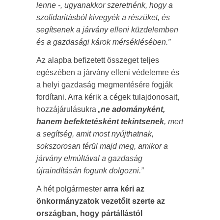
lenne -, ugyanakkor szeretnénk, hogy a
szolidaritásból kivegyék a részüket, és
segítsenek a járvány elleni küzdelemben
és a gazdasági károk mérséklésében.”
Az alapba befizetett összeget teljes
egészében a járvány elleni védelemre és
a helyi gazdaság megmentésére fogják
fordítani. Arra kérik a cégek tulajdonosait,
hozzájárulásukra
„
ne adományként,
hanem befektetésként tekintsenek
, mert
a segítség, amit most nyújthatnak,
sokszorosan térül majd meg, amikor a
járvány elmúltával a gazdaság
újraindításán fogunk dolgozni.”
A hét polgármester
arra kéri az
önkormányzatok vezetőit szerte az
országban, hogy pártállástól