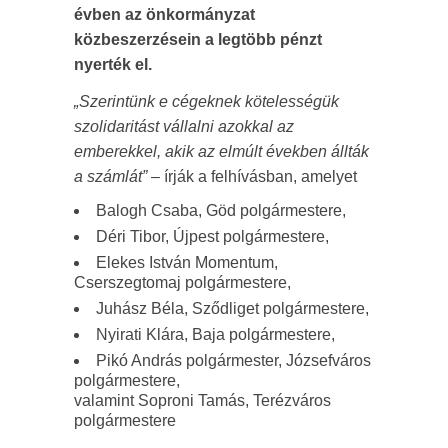
évben az önkormányzat
közbeszerzésein a legtöbb pénzt
nyerték el.
„Szerintünk e cégeknek kötelességük
szolidaritást vállalni azokkal az
emberekkel, akik az elmúlt években állták
a számlát”
– írják a felhívásban, amelyet
Balogh Csaba, Göd polgármestere,
Déri Tibor, Újpest polgármestere,
Elekes István Momentum,
Cserszegtomaj polgármestere,
Juhász Béla, Sződliget polgármestere,
Nyirati Klára, Baja polgármestere,
Pikó András polgármester, Józsefváros
polgármestere,
valamint Soproni Tamás, Terézváros
polgármestere