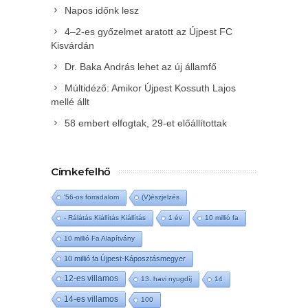
Napos időnk lesz
4–2-es győzelmet aratott az Újpest FC
Kisvárdán
Dr. Baka András lehet az új államfő
Múltidéző: Amikor Újpest Kossuth Lajos
mellé állt
58 embert elfogtak, 29-et előállítottak
Címkefelhő
'56-os forradalom
(V)észjelzés
- Rálátás Kiállítás Kiállítás
1 év
10 millió fa
10 millió Fa Alapítvány
10 millió fa Újpest-Káposztásmegyer
12-es villamos
13. havi nyugdíj
14
14-es villamos
100