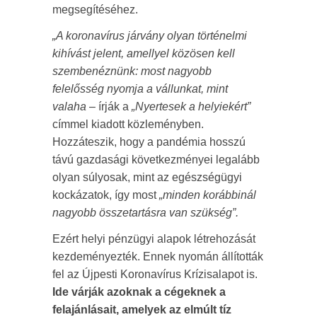
megsegítéséhez.
„A koronavírus járvány olyan történelmi
kihívást jelent, amellyel közösen kell
szembenéznünk: most nagyobb
felelősség nyomja a vállunkat, mint
valaha
– írják a
„Nyertesek a helyiekért”
címmel kiadott közleményben.
Hozzáteszik, hogy a pandémia hosszú
távú gazdasági következményei legalább
olyan súlyosak, mint az egészségügyi
kockázatok, így most
„minden korábbinál
nagyobb összetartásra van szükség”.
Ezért helyi pénzügyi alapok létrehozását
kezdeményezték. Ennek nyomán állították
fel az Újpesti Koronavírus Krízisalapot is.
Ide várják azoknak a cégeknek a
felajánlásait, amelyek az elmúlt tíz