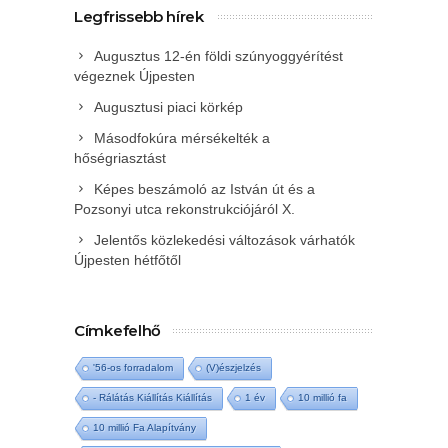
Legfrissebb hírek
Augusztus 12-én földi szúnyoggyérítést
végeznek Újpesten
Augusztusi piaci körkép
Másodfokúra mérsékelték a
hőségriasztást
Képes beszámoló az István út és a
Pozsonyi utca rekonstrukciójáról X.
Jelentős közlekedési változások várhatók
Újpesten hétfőtől
Címkefelhő
'56-os forradalom
(V)észjelzés
- Rálátás Kiállítás Kiállítás
1 év
10 millió fa
10 millió Fa Alapítvány