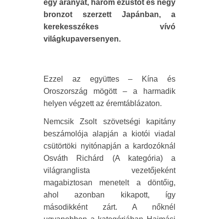
egy aranyat, három ezüstöt és négy
bronzot szerzett Japánban, a
kerekesszékes vívó
világkupaversenyen.
Ezzel az együttes – Kína és
Oroszország mögött – a harmadik
helyen végzett az éremtáblázaton.
Nemcsik Zsolt szövetségi kapitány
beszámolója alapján a kiotói viadal
csütörtöki nyitónapján a kardozóknál
Osváth Richárd (A kategória) a
világranglista vezetőjeként
magabiztosan menetelt a döntőig,
ahol azonban kikapott, így
másodikként zárt. A nőknél