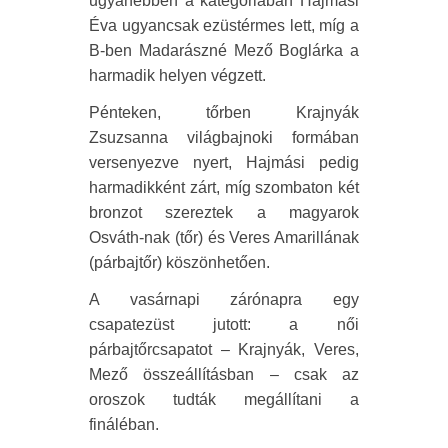
ugyanebben a kategóriában Hajmási
Éva ugyancsak ezüstérmes lett, míg a
B-ben Madarászné Mező Boglárka a
harmadik helyen végzett.
Pénteken, tőrben Krajnyák
Zsuzsanna világbajnoki formában
versenyezve nyert, Hajmási pedig
harmadikként zárt, míg szombaton két
bronzot szereztek a magyarok
Osváth-nak (tőr) és Veres Amarillának
(párbajtőr) köszönhetően.
A vasárnapi zárónapra egy
csapatezüst jutott: a női
párbajtőrcsapatot – Krajnyák, Veres,
Mező összeállításban – csak az
oroszok tudták megállítani a
fináléban.