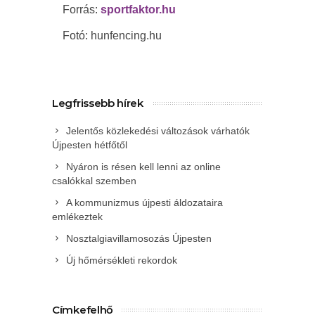
Forrás:
sportfaktor.hu
Fotó: hunfencing.hu
Legfrissebb hírek
Jelentős közlekedési változások várhatók
Újpesten hétfőtől
Nyáron is résen kell lenni az online
csalókkal szemben
A kommunizmus újpesti áldozataira
emlékeztek
Nosztalgiavillamosozás Újpesten
Új hőmérsékleti rekordok
Címkefelhő