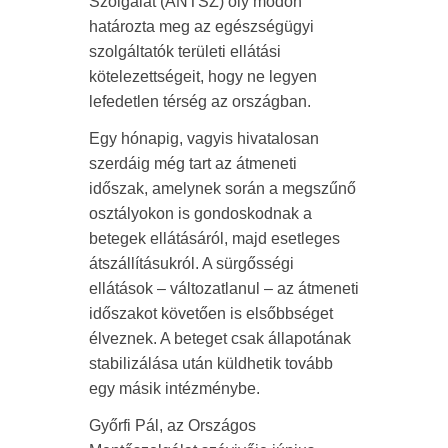
Szolgálat (ÁNTSZ) oly módon
határozta meg az egészségügyi
szolgáltatók területi ellátási
kötelezettségeit, hogy ne legyen
lefedetlen térség az országban.
Egy hónapig, vagyis hivatalosan
szerdáig még tart az átmeneti
időszak, amelynek során a megszűnő
osztályokon is gondoskodnak a
betegek ellátásáról, majd esetleges
átszállításukról. A sürgősségi
ellátások – változatlanul – az átmeneti
időszakot követően is elsőbbséget
élveznek. A beteget csak állapotának
stabilizálása után küldhetik tovább
egy másik intézménybe.
Győrfi Pál, az Országos