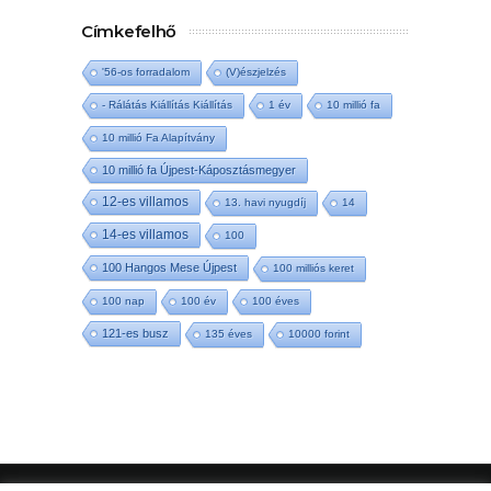
Címkefelhő
'56-os forradalom
(V)észjelzés
- Rálátás Kiállítás Kiállítás
1 év
10 millió fa
10 millió Fa Alapítvány
10 millió fa Újpest-Káposztásmegyer
12-es villamos
13. havi nyugdíj
14
14-es villamos
100
100 Hangos Mese Újpest
100 milliós keret
100 nap
100 év
100 éves
121-es busz
135 éves
10000 forint