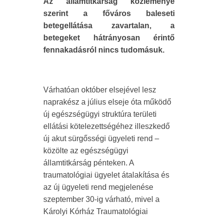
Az államtitkárság közleménye
szerint a főváros baleseti
betegellátása zavartalan, a
betegeket hátrányosan érintő
fennakadásról nincs tudomásuk.
Várhatóan október elsejével lesz
naprakész a július elseje óta működő
új egészségügyi struktúra területi
ellátási kötelezettségéhez illeszkedő
új akut sürgősségi ügyeleti rend –
közölte az egészségügyi
államtitkárság pénteken. A
traumatológiai ügyelet átalakítása és
az új ügyeleti rend megjelenése
szeptember 30-ig várható, mivel a
Károlyi Kórház Traumatológiai