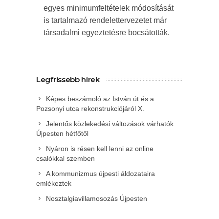
egyes minimumfeltételek módosítását
is tartalmazó rendelettervezetet már
társadalmi egyeztetésre bocsátották.
Legfrissebb hírek
Képes beszámoló az István út és a
Pozsonyi utca rekonstrukciójáról X.
Jelentős közlekedési változások várhatók
Újpesten hétfőtől
Nyáron is résen kell lenni az online
csalókkal szemben
A kommunizmus újpesti áldozataira
emlékeztek
Nosztalgiavillamosozás Újpesten