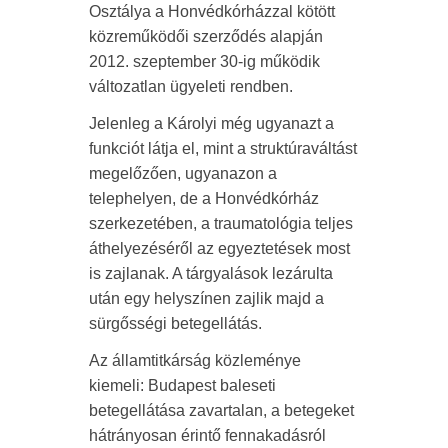
Osztálya a Honvédkórházzal kötött
közreműködői szerződés alapján
2012. szeptember 30-ig működik
változatlan ügyeleti rendben.
Jelenleg a Károlyi még ugyanazt a
funkciót látja el, mint a struktúraváltást
megelőzően, ugyanazon a
telephelyen, de a Honvédkórház
szerkezetében, a traumatológia teljes
áthelyezéséről az egyeztetések most
is zajlanak. A tárgyalások lezárulta
után egy helyszínen zajlik majd a
sürgősségi betegellátás.
Az államtitkárság közleménye
kiemeli: Budapest baleseti
betegellátása zavartalan, a betegeket
hátrányosan érintő fennakadásról