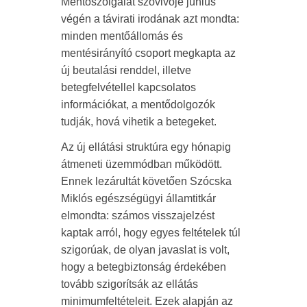
Mentőszolgálat szóvivője június
végén a távirati irodának azt mondta:
minden mentőállomás és
mentésirányító csoport megkapta az
új beutalási renddel, illetve
betegfelvétellel kapcsolatos
információkat, a mentődolgozók
tudják, hová vihetik a betegeket.
Az új ellátási struktúra egy hónapig
átmeneti üzemmódban működött.
Ennek lezárultát követően Szócska
Miklós egészségügyi államtitkár
elmondta: számos visszajelzést
kaptak arról, hogy egyes feltételek túl
szigorúak, de olyan javaslat is volt,
hogy a betegbiztonság érdekében
tovább szigorítsák az ellátás
minimumfeltételeit. Ezek alapján az