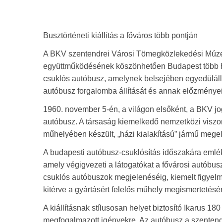
Busztörténeti kiállítás a főváros több pontján
A BKV szentendrei Városi Tömegközlekedési Múz
együttműködésének köszönhetően Budapest több he
csuklós autóbusz, amelynek belsejében egyedüláll
autóbusz forgalomba állítását és annak előzményei
1960. november 5-én, a világon elsőként, a BKV jo
autóbusz. A társaság kiemelkedő nemzetközi viszon
műhelyében készült, „házi kialakítású” jármű megel
A budapesti autóbusz-csuklósítás időszakára emlék
amely végigvezeti a látogatókat a fővárosi autóbus
csuklós autóbuszok megjelenéséig, kiemelt figyelm
kitérve a gyártásért felelős műhely megismertetésér
A kiállításnak stílusosan helyet biztosító Ikarus 18
megfogalmazott igényekre. Az autóbusz a szente