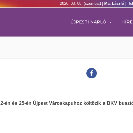
2026. 08. 08. (szombat) |
Ma: László
| Ho
ÚJPESTI NAPLÓ
HÍRE
12-én és 25-én Újpest Városkapuhoz költözik a BKV busztö
.