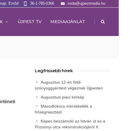
lnap: Emõd
36-1-785-0366
iroda@ujpestmedia.hu
|
K
ÚJPEST TV
MEDIAAJÁNLAT
Legfrissebb hírek
Augusztus 12-én földi
szúnyoggyérítést végeznek Újpesten
Augusztusi piaci körkép
rténeti
Másodfokúra mérsékelték a
hőségriasztást
Képes beszámoló az István út és a
Pozsonyi utca rekonstrukciójáról X.