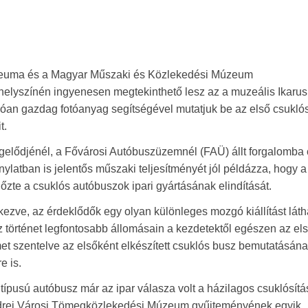
euma és a Magyar Műszaki és Közlekedési Múzeum
lyszínén ingyenesen megtekinthető lesz az a muzeális Ikarus
óan gazdag fotóanyag segítségével mutatjuk be az első csukló
t.
gelődjénél, a Fővárosi Autóbuszüzemnél (FAÜ) állt forgalomba
ylatban is jelentős műszaki teljesítményét jól példázza, hogy 
őzte a csuklós autóbuszok ipari gyártásának elindítását.
ezve, az érdeklődők egy olyan különleges mozgó kiállítást láth
z történet legfontosabb állomásain a kezdetektől egészen az el
et szentelve az elsőként elkészített csuklós busz bemutatásána
e is.
0 típusú autóbusz már az ipar válasza volt a házilagos csuklósítá
ndrei Városi Tömegközlekedési Múzeum gyűjteményének egyik