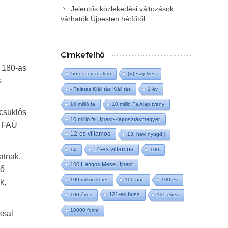
Jelentős közlekedési változások
várhatók Újpesten hétfőtől
Címkefelhő
 180-as
'56-os forradalom
(V)észjelzés
s
- Rálátás Kiállítás Kiállítás
1 év
10 millió fa
10 millió Fa Alapítvány
 csuklós
10 millió fa Újpest-Káposztásmegyer
a FAÜ
12-es villamos
13. havi nyugdíj
14-es villamos
14
100
atnak,
100 Hangos Mese Újpest
ső
100 milliós keret
100 nap
100 év
k,
121-es busz
100 éves
135 éves
10000 forint
ssal