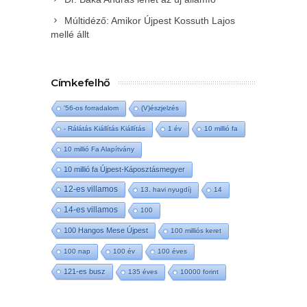
Múltidéző: Amikor Újpest Kossuth Lajos
mellé állt
Címkefelhő
'56-os forradalom
(V)észjelzés
- Rálátás Kiállítás Kiállítás
1 év
10 millió fa
10 millió Fa Alapítvány
10 millió fa Újpest-Káposztásmegyer
12-es villamos
13. havi nyugdíj
14
14-es villamos
100
100 Hangos Mese Újpest
100 milliós keret
100 nap
100 év
100 éves
121-es busz
135 éves
10000 forint