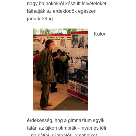
nagy bajnokokról készült felvételeket
láthatják az érdeklődők egészen
január 29-ig.
Külön
érdekesség, hog a gimnázium egyik
falán az újkori olimpiák – nyári és téli
– palkátjai is láthatók, amelyeket