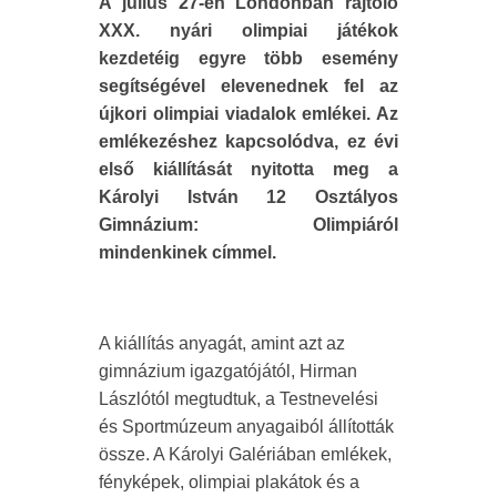
A július 27-én Londonban rajtoló
XXX. nyári olimpiai játékok
kezdetéig egyre több esemény
segítségével elevenednek fel az
újkori olimpiai viadalok emlékei. Az
emlékezéshez kapcsolódva, ez évi
első kiállítását nyitotta meg a
Károlyi István 12 Osztályos
Gimnázium: Olimpiáról
mindenkinek címmel.
A kiállítás anyagát, amint azt az
gimnázium igazgatójától, Hirman
Lászlótól megtudtuk, a Testnevelési
és Sportmúzeum anyagaiból állították
össze. A Károlyi Galériában emlékek,
fényképek, olimpiai plakátok és a