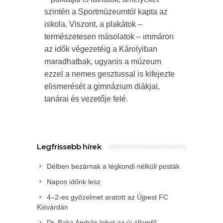
szintén a Sportmúzeumtól kapta az
iskola. Viszont, a plakátok –
természetesen másolatok – immáron
az idők végezetéig a Károlyiban
maradhatbak, ugyanis a múzeum
ezzel a nemes gesztussal is kifejezte
elismerését a gimnázium diákjai,
tanárai és vezetője felé.
Legfrissebb hírek
Délben bezárnak a légkondi nélküli posták
Napos időnk lesz
4–2-es győzelmet aratott az Újpest FC
Kisvárdán
Dr. Baka András lehet az új államfő