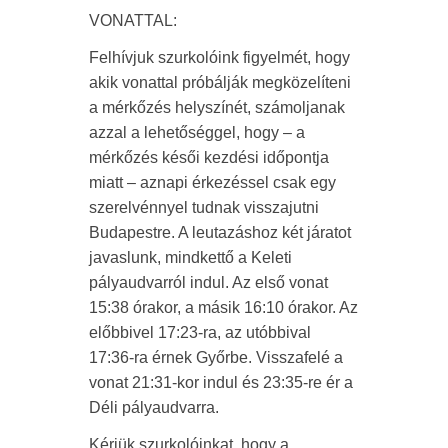
VONATTAL:
Felhívjuk szurkolóink figyelmét, hogy
akik vonattal próbálják megközelíteni
a mérkőzés helyszínét, számoljanak
azzal a lehetőséggel, hogy – a
mérkőzés késői kezdési időpontja
miatt – aznapi érkezéssel csak egy
szerelvénnyel tudnak visszajutni
Budapestre. A leutazáshoz két járatot
javaslunk, mindkettő a Keleti
pályaudvarról indul. Az első vonat
15:38 órakor, a másik 16:10 órakor. Az
előbbivel 17:23-ra, az utóbbival
17:36-ra érnek Győrbe. Visszafelé a
vonat 21:31-kor indul és 23:35-re ér a
Déli pályaudvarra.
Kérjük szurkolóinkat, hogy a