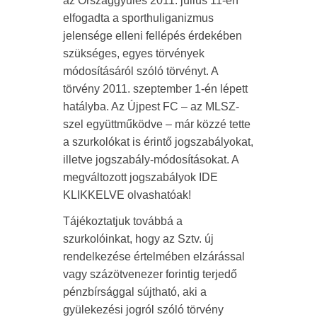
az Országgyűlés 2011. július 11-én
elfogadta a sporthuliganizmus
jelensége elleni fellépés érdekében
szükséges, egyes törvények
módosításáról szóló törvényt. A
törvény 2011. szeptember 1-én lépett
hatályba. Az Újpest FC – az MLSZ-
szel együttműködve – már közzé tette
a szurkolókat is érintő jogszabályokat,
illetve jogszabály-módosításokat. A
megváltozott jogszabályok IDE
KLIKKELVE olvashatóak!
Tájékoztatjuk továbbá a
szurkolóinkat, hogy az Sztv. új
rendelkezése értelmében elzárással
vagy százötvenezer forintig terjedő
pénzbírsággal sújtható, aki a
gyülekezési jogról szóló törvény