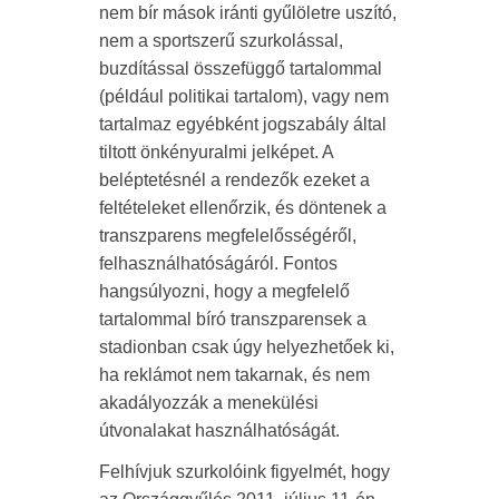
nem bír mások iránti gyűlöletre uszító,
nem a sportszerű szurkolással,
buzdítással összefüggő tartalommal
(például politikai tartalom), vagy nem
tartalmaz egyébként jogszabály által
tiltott önkényuralmi jelképet. A
beléptetésnél a rendezők ezeket a
feltételeket ellenőrzik, és döntenek a
transzparens megfelelősségéről,
felhasználhatóságáról. Fontos
hangsúlyozni, hogy a megfelelő
tartalommal bíró transzparensek a
stadionban csak úgy helyezhetőek ki,
ha reklámot nem takarnak, és nem
akadályozzák a menekülési
útvonalakat használhatóságát.
Felhívjuk szurkolóink figyelmét, hogy