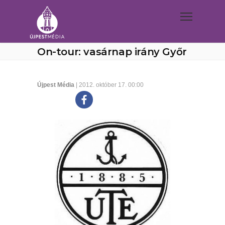
On-tour: vasárnap irány Győr
Újpest Média
| 2012. október 17. 00:00