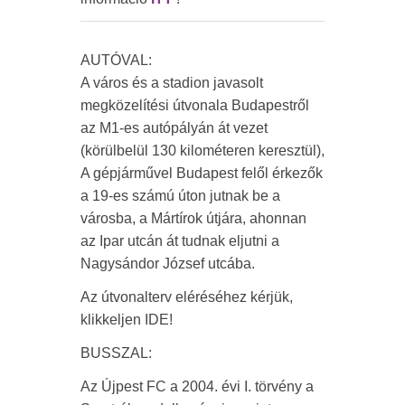
AUTÓVAL:
A város és a stadion javasolt
megközelítési útvonala Budapestről
az M1-es autópályán át vezet
(körülbelül 130 kilométeren keresztül),
A gépjárművel Budapest felől érkezők
a 19-es számú úton jutnak be a
városba, a Mártírok útjára, ahonnan
az Ipar utcán át tudnak eljutni a
Nagysándor József utcába.
Az útvonalterv eléréséhez kérjük,
klikkeljen IDE!
BUSSZAL:
Az Újpest FC a 2004. évi I. törvény a