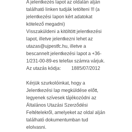
A jelentkezés lapot az oldalán alján
található linken tudják letölteni !!! (a
jelentkezési lapon kért adatokat
kötelező megadni)
Visszaküldeni a kitöltött jelentkezési
lapot, illetve jelentkezni lehet az
utazas@ujpestfc.hu, illetve a
bescannelt jelentkezési lapot a +36-
1/231-00-89-es telefax számra várjuk.
Az utazás kódja: 1885/07/2012
Kérjük szurkolóinkat, hogy a
Jelentkezési lap megküldése előtt,
legyenek szívesek tájékozódni az
Általános Utazási Szerződési
Feltételekről, amelyeket az oldal alján
található dokumentumban tud
elolvasni.