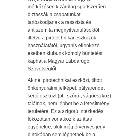
mérkőzésen kizárólag sportszerűen
biztassák a csapatunkat,
tartózkodjanak a rasszista és
antiszemita megnyilvánulásoktól,
illetve a pirotechnikai eszközök
használatától, ugyanis ellenkező
esetben klubunk komoly büntetést
kaphat a Magyar Labdarúgó
Szövetségtől.
Akinél pirotechnikai eszközt, tiltott
önkényuralmi jelképet, pályarendet
sértő eszközt (pl.: szúró-, vágóeszköz)
találnak, nem léphet be a létesítmény
területére. Ez a szigorú intézkedés
fokozottan vonatkozik az ittas
egyénekre, akik még érvényes jegy
birtokában sem léphetnek be a