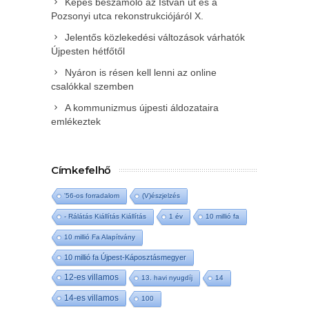
Képes beszámoló az István út és a
Pozsonyi utca rekonstrukciójáról X.
Jelentős közlekedési változások várhatók
Újpesten hétfőtől
Nyáron is résen kell lenni az online
csalókkal szemben
A kommunizmus újpesti áldozataira
emlékeztek
Címkefelhő
'56-os forradalom
(V)észjelzés
- Rálátás Kiállítás Kiállítás
1 év
10 millió fa
10 millió Fa Alapítvány
10 millió fa Újpest-Káposztásmegyer
12-es villamos
13. havi nyugdíj
14
14-es villamos
100