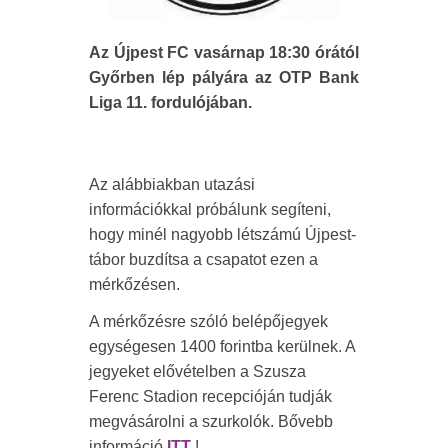
Az Újpest FC vasárnap 18:30 órától
Győrben lép pályára az OTP Bank
Liga 11. fordulójában.
Az alábbiakban utazási
információkkal próbálunk segíteni,
hogy minél nagyobb létszámú Újpest-
tábor buzdítsa a csapatot ezen a
mérkőzésen.
A mérkőzésre szóló belépőjegyek
egységesen 1400 forintba kerülnek. A
jegyeket elővételben a Szusza
Ferenc Stadion recepcióján tudják
megvásárolni a szurkolók. Bővebb
információ
ITT
!