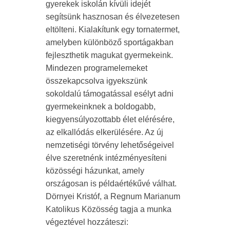
gyerekek iskolán kívüli idejét
segítsünk hasznosan és élvezetesen
eltölteni. Kialakítunk egy tornatermet,
amelyben különböző sportágakban
fejleszthetik magukat gyermekeink.
Mindezen programelemeket
összekapcsolva igyekszünk
sokoldalú támogatással esélyt adni
gyermekeinknek a boldogabb,
kiegyensúlyozottabb élet elérésére,
az elkallódás elkerülésére. Az új
nemzetiségi törvény lehetőségeivel
élve szeretnénk intézményesíteni
közösségi házunkat, amely
országosan is példaértékűvé válhat.
Dörnyei Kristóf, a Regnum Marianum
Katolikus Közösség tagja a munka
végeztével hozzáteszi: