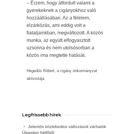
– Érzem, hogy átfordult valami a
gyerekeknek a cigányokhoz való
hozzáállásában. Az a félelem,
elzárkózás, ami eddig volt a
fiataljainkban, megváltozott. A közös
munka, az együtt elfogyasztott
uzsonna és nem utolsósorban a
közös ima megtette hatását.
Hegedűs Róbert, a cigány önkormányzat
aktivistája
Legfrissebb hírek
Jelentős közlekedési változások várhatók
Újpesten hétfőtől