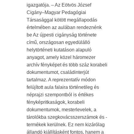
igazgatója. – Az Eötvös József
Cigány–Magyar Pedagógiai
Társasággal kötött megállapodás
értelmében az aulában rendeznénk
be Az újpesti cigányság története
című, országosan egyedülálló
helytörténeti kutatáson alapuló
anyagot, amely közel háromezer
archív fényképet és több száz korabeli
dokumentumot, családinterjút
tartalmaz. A reprezentatív módon
felújított aula falaira történetileg és
néprajzi szempontból is értékes
fényképritkaságok, korabeli
dokumentumok, mesterlevelek, a
tárolókba szegkovácsszerszámok és -
termékek kerülnek. Ez nem kizárólag
állandó kiállításként fontos, hanem a