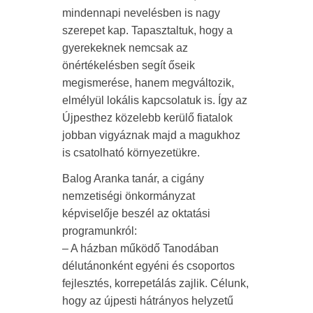
mindennapi nevelésben is nagy
szerepet kap. Tapasztaltuk, hogy a
gyerekeknek nemcsak az
önértékelésben segít őseik
megismerése, hanem megváltozik,
elmélyül lokális kapcsolatuk is. Így az
Újpesthez közelebb kerülő fiatalok
jobban vigyáznak majd a magukhoz
is csatolható környezetükre.
Balog Aranka tanár, a cigány
nemzetiségi önkormányzat
képviselője beszél az oktatási
programunkról:
– A házban működő Tanodában
délutánonként egyéni és csoportos
fejlesztés, korrepetálás zajlik. Célunk,
hogy az újpesti hátrányos helyzetű