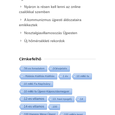
Nyáron is résen kell lenni az online
csalókkal szemben
A kommunizmus újpesti áldozataira
emlékeztek
Nosztalgiavillamosozás Újpesten
Új hőmérsékleti rekordok
Címkefelhő
'56-os forradalom
(V)észjelzés
- Rálátás Kiállítás Kiállítás
1 év
10 millió fa
10 millió Fa Alapítvány
10 millió fa Újpest-Káposztásmegyer
12-es villamos
13. havi nyugdíj
14
14-es villamos
100
100 Hangos Mese Újpest
100 milliós keret