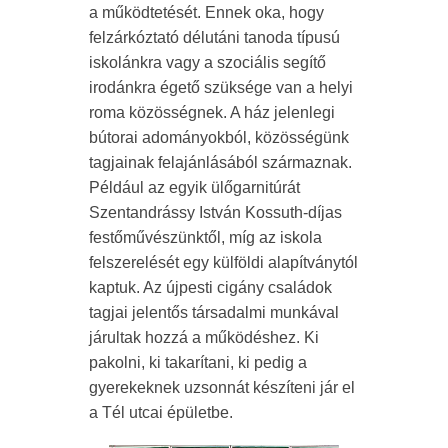
a működtetését. Ennek oka, hogy
felzárkóztató délutáni tanoda típusú
iskolánkra vagy a szociális segítő
irodánkra égető szüksége van a helyi
roma közösségnek. A ház jelenlegi
bútorai adományokból, közösségünk
tagjainak felajánlásából származnak.
Például az egyik ülőgarnitúrát
Szentandrássy István Kossuth-díjas
festőművészünktől, míg az iskola
felszerelését egy külföldi alapítványtól
kaptuk. Az újpesti cigány családok
tagjai jelentős társadalmi munkával
járultak hozzá a működéshez. Ki
pakolni, ki takarítani, ki pedig a
gyerekeknek uzsonnát készíteni jár el
a Tél utcai épületbe.