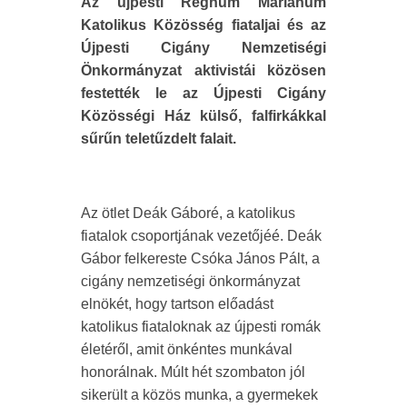
Az újpesti Regnum Marianum
Katolikus Közösség fiataljai és az
Újpesti Cigány Nemzetiségi
Önkormányzat aktivistái közösen
festették le az Újpesti Cigány
Közösségi Ház külső, falfirkákkal
sűrűn teletűzdelt falait.
Az ötlet Deák Gáboré, a katolikus
fiatalok csoportjának vezetőjéé. Deák
Gábor felkereste Csóka János Pált, a
cigány nemzetiségi önkormányzat
elnökét, hogy tartson előadást
katolikus fiataloknak az újpesti romák
életéről, amit önkéntes munkával
honorálnak. Múlt hét szombaton jól
sikerült a közös munka, a gyermekek