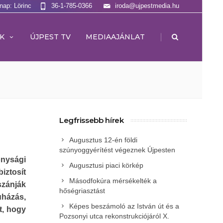
lnap: Lörinc
36-1-785-0366
iroda@ujpestmedia.hu
|
K
ÚJPEST TV
MEDIAAJÁNLAT
Legfrissebb hírek
Augusztus 12-én földi
szúnyoggyérítést végeznek Újpesten
onysági
Augusztusi piaci körkép
iztosít
Másodfokúra mérsékelték a
szánják
hőségriasztást
uházás,
Képes beszámoló az István út és a
t, hogy
Pozsonyi utca rekonstrukciójáról X.