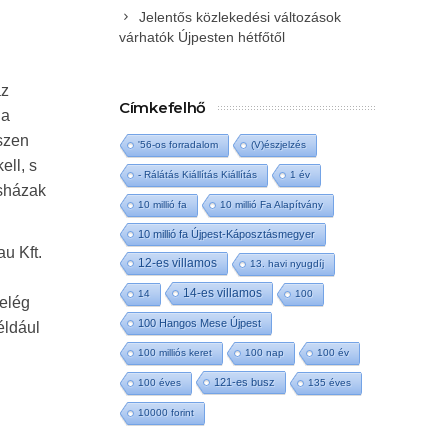
Jelentős közlekedési változások
várhatók Újpesten hétfőtől
az
Címkefelhő
 a
iszen
'56-os forradalom
(V)észjelzés
ell, s
- Rálátás Kiállítás Kiállítás
1 év
asházak
10 millió fa
10 millió Fa Alapítvány
10 millió fa Újpest-Káposztásmegyer
u Kft.
12-es villamos
13. havi nyugdíj
14-es villamos
14
100
 elég
100 Hangos Mese Újpest
éldául
100 milliós keret
100 nap
100 év
121-es busz
100 éves
135 éves
10000 forint