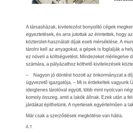
A társasházak, kivitelezést bonyolító cégek megke
egyeztetések, és arra jutottak az érintettek, hogy 
közterület-használati díjak eseti mérséklése. A munk
tárolni kell az anyagokat, a gépek is foglalják a hely
ez növeli a költségvetést. Mindezeket mérlegelve 
számára, a pályázathoz köthető kivitelezések közt
– Nagyon jó döntést hozott az önkormányzat a díj m
ügyvezető igazgatója. – Mi is érdekeltek vagyunk Ú
ideiglenes tárolóval együtt, több mint nyolcvan négyz
komoly összeg, amit a lakók állnak. Ezek után a 
járdákat építhetünk. A nyertesek egyértelműen a la
Már csak a szerződések megkötése van hátra.
Á.T.