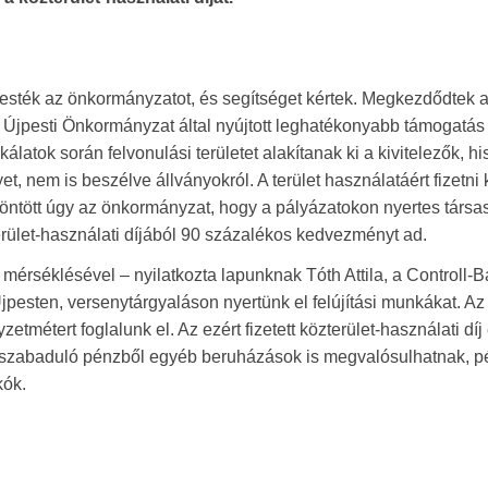
resték az önkormányzatot, és segítséget kértek. Megkezdődtek 
az Újpesti Önkormányzat által nyújtott leghatékonyabb támogatás
álatok során felvonulási területet alakítanak ki a kivitelezők, h
et, nem is beszélve állványokról. A terület használatáért fizetni k
döntött úgy az önkormányzat, hogy a pályázatokon nyertes társ
erület-használati díjából 90 százalékos kedvezményt ad.
érséklésével – nyilatkozta lapunknak Tóth Attila, a Controll-Ba
jpesten, versenytárgyaláson nyertünk el felújítási munkákat. Az
etmétert foglalunk el. Az ezért fizetett közterület-használati díj
felszabaduló pénzből egyéb beruházások is megvalósulhatnak, p
kók.