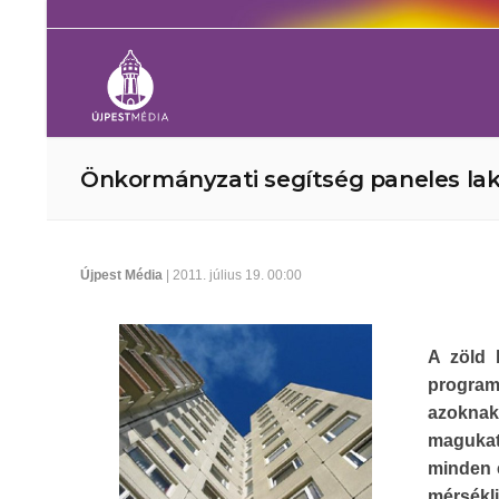
Önkormányzati segítség paneles la
Újpest Média
| 2011. július 19. 00:00
A zöld 
program
azoknak
magukat 
minden 
mérsékli