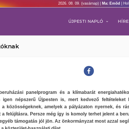
2026. 08. 09. (vasárnap) |
Ma: Emõd
| Ho
ÚJPESTI NAPLÓ
HÍRE
kóknak
beruházási panelprogram és a klímabarát energiahaték
 igen népszerű Újpesten is, mert kedvező feltételeket b
 a közösségeknek, amelyek a pályázaton nyernek, és rá
a felújításra. Persze még így is komoly terhet jelent a ber
egyéb támogatás jól jön. Az önkormányzat most azzal segí
 a közterület-használati díjat.