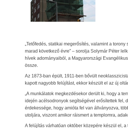
„Tetőfedés, statikai megerősítés, valamint a torony
marad következő évre” – sorolja Solymár Péter lelkés
hívek adományaiból, a Magyarországi Evangélikus 
össze.
Az 1873-ban épült, 1911-ben bővült neoklasszicis
kapott nagyobb felújítást, ekkor készült el az új olt
„A munkálatok megkezdésekor derült ki, hogy a t
idején acélsodronyok segítségével erősítettek fel
érdekessége, hogy amióta fel van állványozva, több
utoljára, viszont amikor ráismert a templomra, adako
A felújítás várhatóan október közepére készül el, 