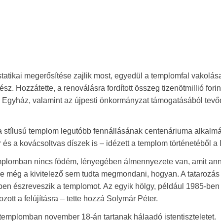
 statikai megerősítése zajlik most, egyedül a templomfal vakolás
z. Hozzátette, a renoválásra fordított összeg tizenötmillió forin
Egyház, valamint az újpesti önkormányzat támogatásából tevő
ta stílusú templom legutóbb fennállásának centenáriuma alkalm
ár és a kovácsoltvas díszek is – idézett a templom történetéből a 
emplomban nincs födém, lényegében álmennyezete van, amit an
, de még a kivitelező sem tudta megmondani, hogyan. A tatarozás
en észreveszik a templomot. Az egyik hölgy, például 1985-ben já
zott a felújításra – tette hozzá Solymár Péter.
a templomban november 18-án tartanak hálaadó istentiszteletet.