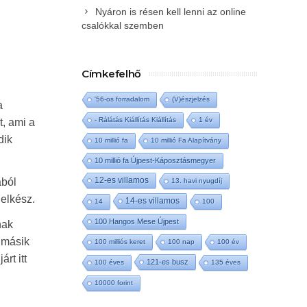
Nyáron is résen kell lenni az online
csalókkal szemben
Címkefelhő
'56-os forradalom
(V)észjelzés
a
- Rálátás Kiállítás Kiállítás
1 év
t, ami a
dik
10 millió fa
10 millió Fa Alapítvány
10 millió fa Újpest-Káposztásmegyer
12-es villamos
ából
13. havi nyugdíj
lelkész.
14-es villamos
14
100
100 Hangos Mese Újpest
nak
 másik
100 milliós keret
100 nap
100 év
rt itt
121-es busz
100 éves
135 éves
10000 forint