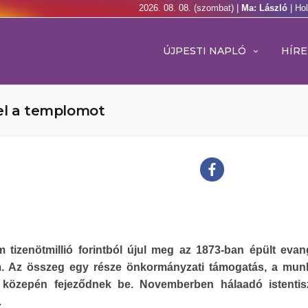
2026. 08. 08. (szombat) |
Ma: László
| Ho
ÚJPESTI NAPLÓ
HÍRE
fel a templomot
 tizenötmillió forintból újul meg az 1873-ban épült evan
. Az összeg egy része önkormányzati támogatás, a mun
 közepén fejeződnek be. Novemberben hálaadó istentisz
.