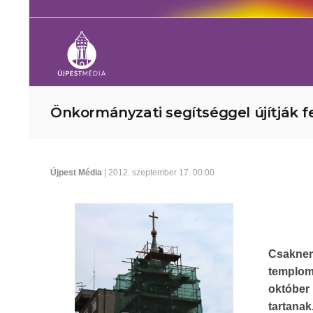
Önkormányzati segítséggel újítják 
Újpest Média
| 2012. szeptember 17. 00:00
Csaknem
templom
október
tartanak