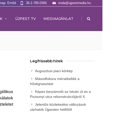
lnap: Emõd
36-1-785-0366
iroda@ujpestmedia.hu
|
K
ÚJPEST TV
MEDIAAJÁNLAT
Legfrissebb hírek
Augusztusi piaci körkép
Másodfokúra mérsékelték a
hőségriasztást
Képes beszámoló az István út és a
gélikus
Pozsonyi utca rekonstrukciójáról X.
kálatok
teletet
Jelentős közlekedési változások
várhatók Újpesten hétfőtől