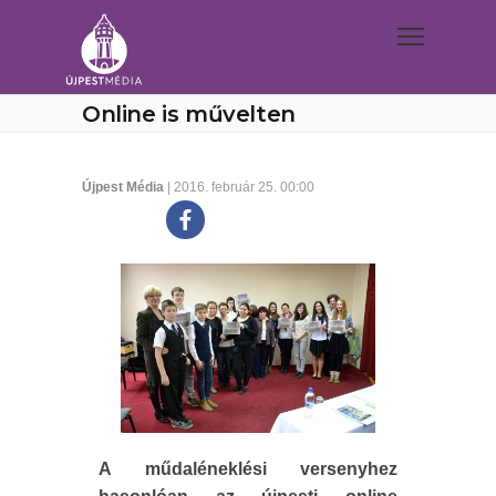
Online is művelten
Újpest Média
| 2016. február 25. 00:00
A műdaléneklési versenyhez