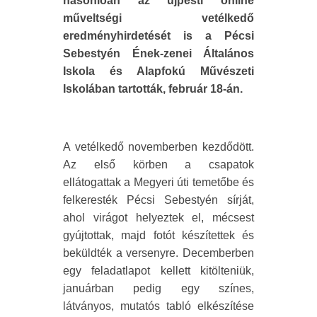
hasonlóan az újpesti online
műveltségi vetélkedő
eredményhirdetését is a Pécsi
Sebestyén Ének-zenei Általános
Iskola és Alapfokú Művészeti
Iskolában tartották, február 18-án.
A vetélkedő novemberben kezdődött.
Az első körben a csapatok
ellátogattak a Megyeri úti temetőbe és
felkeresték Pécsi Sebestyén sírját,
ahol virágot helyeztek el, mécsest
gyújtottak, majd fotót készítettek és
beküldték a versenyre. Decemberben
egy feladatlapot kellett kitölteniük,
januárban pedig egy színes,
látványos, mutatós tabló elkészítése