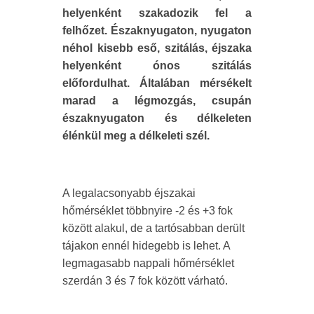
helyenként szakadozik fel a
felhőzet. Északnyugaton, nyugaton
néhol kisebb eső, szitálás, éjszaka
helyenként ónos szitálás
előfordulhat. Általában mérsékelt
marad a légmozgás, csupán
északnyugaton és délkeleten
élénkül meg a délkeleti szél.
A legalacsonyabb éjszakai
hőmérséklet többnyire -2 és +3 fok
között alakul, de a tartósabban derült
tájakon ennél hidegebb is lehet. A
legmagasabb nappali hőmérséklet
szerdán 3 és 7 fok között várható.