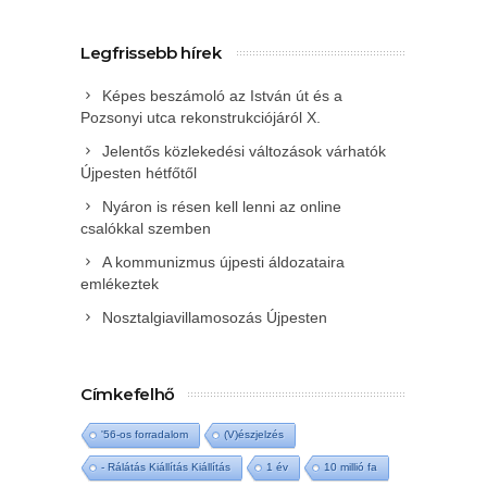
Legfrissebb hírek
Képes beszámoló az István út és a
Pozsonyi utca rekonstrukciójáról X.
Jelentős közlekedési változások várhatók
Újpesten hétfőtől
Nyáron is résen kell lenni az online
csalókkal szemben
A kommunizmus újpesti áldozataira
emlékeztek
Nosztalgiavillamosozás Újpesten
Címkefelhő
'56-os forradalom
(V)észjelzés
- Rálátás Kiállítás Kiállítás
1 év
10 millió fa