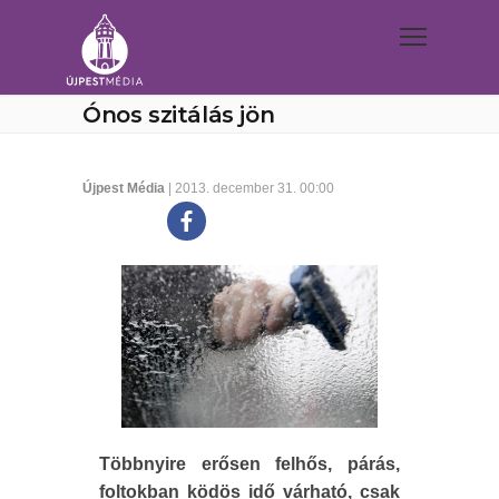
Ónos szitálás jön
Újpest Média
| 2013. december 31. 00:00
Többnyire erősen felhős, párás,
foltokban ködös idő várható, csak