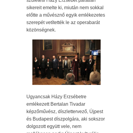
születési Házy Erzsébet páratlan
sikereit emelte ki, miután nem sokkal
előtte a művésznő egyik emlékezetes
szerepét vetítették le az operabarát
közönségnek.
Ugyancsak Házy Erzsébetre
emlékezett Bertalan Tivadar
képzőművész, díszlettervező, Újpest
és Budapest díszpolgára, aki sokszor
dolgozott együtt vele, nem