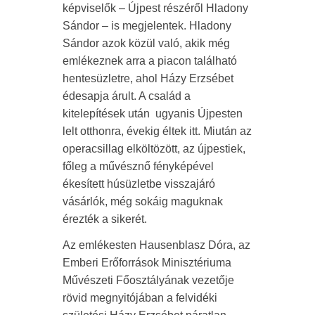
képviselők – Újpest részéről Hladony
Sándor – is megjelentek. Hladony
Sándor azok közül való, akik még
emlékeznek arra a piacon található
hentesüzletre, ahol Házy Erzsébet
édesapja árult. A család a
kitelepítések után ugyanis Újpesten
lelt otthonra, évekig éltek itt. Miután az
operacsillag elköltözött, az újpestiek,
főleg a művésznő fényképével
ékesített húsüzletbe visszajáró
vásárlók, még sokáig maguknak
érezték a sikerét.
Az emlékesten Hausenblasz Dóra, az
Emberi Erőforrások Minisztériuma
Művészeti Főosztályának vezetője
rövid megnyitójában a felvidéki