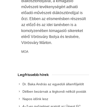
diákösztöndíjával, a kimagasló
művészeti tevékenységért adható
előadó-művészeti diákösztöndíjjal is
őrzi. Ebben az elismerésben részesült
az előző és az idei tanévben is a
komolyzenében kimagasló sikereket
elérő Vörösváry Ibolya és testvére,
Vörösváry Márton.
MOA
Legfrissebb hírek
Dr. Baka András az egyedüli államfőjelölt
Délben bezárnak a légkondi nélküli posták
Napos időnk lesz
4–2-es győzelmet aratott az Újpest FC