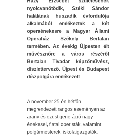
Házy Erzsébet születésének
nyolcvanötödik, Széki Sándor
halálának huszadik évfordulója
alkalmából emlékeztek a két
operaénekesre a Magyar Állami
Operaház Székely Bertalan
termében. Az évekig Újpesten élt
művésznőre a város részéről
Bertalan Tivadar képzőművész,
díszlettervező, Újpest és Budapest
díszpolgára emlékezett.
A november 25-én hétfőn
megrendezett rangos eseményen az
arany és ezüst generáció nagy
énekesei, fiatal operisták, valamint
polgármesterek, iskolaigazgatók,