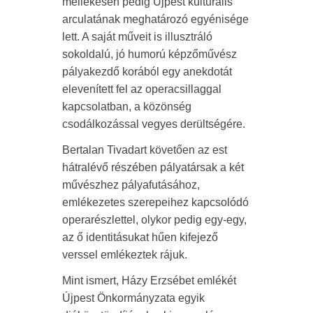
mellékesen pedig Újpest kulturális
arculatának meghatározó egyénisége
lett. A saját műveit is illusztráló
sokoldalú, jó humorú képzőművész
pályakezdő korából egy anekdotát
elevenített fel az operacsillaggal
kapcsolatban, a közönség
csodálkozással vegyes derültségére.
Bertalan Tivadart követően az est
hátralévő részében pályatársak a két
művészhez pályafutásához,
emlékezetes szerepeihez kapcsolódó
operarészlettel, olykor pedig egy-egy,
az ő identitásukat hűen kifejező
verssel emlékeztek rájuk.
Mint ismert, Házy Erzsébet emlékét
Újpest Önkormányzata egyik