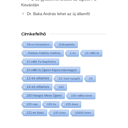
Kisvárdán
Dr. Baka András lehet az új államfő
Címkefelhő
'56-os forradalom
(V)észjelzés
- Rálátás Kiállítás Kiállítás
1 év
10 millió fa
10 millió Fa Alapítvány
10 millió fa Újpest-Káposztásmegyer
12-es villamos
13. havi nyugdíj
14
14-es villamos
100
100 Hangos Mese Újpest
100 milliós keret
100 nap
100 év
100 éves
121-es busz
135 éves
10000 forint