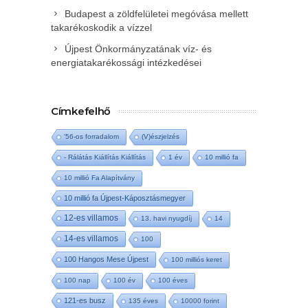
Budapest a zöldfelületei megóvása mellett
takarékoskodik a vízzel
Újpest Önkormányzatának víz- és
energiatakarékossági intézkedései
Címkefelhő
'56-os forradalom
(V)észjelzés
- Rálátás Kiállítás Kiállítás
1 év
10 millió fa
10 millió Fa Alapítvány
10 millió fa Újpest-Káposztásmegyer
12-es villamos
13. havi nyugdíj
14
14-es villamos
100
100 Hangos Mese Újpest
100 milliós keret
100 nap
100 év
100 éves
121-es busz
135 éves
10000 forint