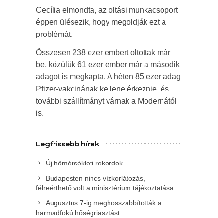
Cecília elmondta, az oltási munkacsoport
éppen ülésezik, hogy megoldják ezt a
problémát.
Összesen 238 ezer embert oltottak már
be, közülük 61 ezer ember már a második
adagot is megkapta. A héten 85 ezer adag
Pfizer-vakcinának kellene érkeznie, és
további szállítmányt várnak a Modernától
is.
Legfrissebb hírek
Új hőmérsékleti rekordok
Budapesten nincs vízkorlátozás,
félreérthető volt a minisztérium tájékoztatása
Augusztus 7-ig meghosszabbították a
harmadfokú hőségriasztást