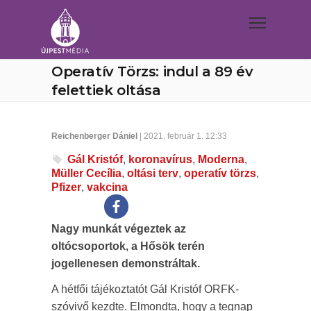
Operatív Törzs: indul a 89 év
felettiek oltása
Reichenberger Dániel
| 2021. február 1. 12:33
Gál Kristóf
,
koronavírus
,
Moderna
,
Müller Cecília
,
oltási terv
,
operatív törzs
,
Pfizer
,
vakcina
Nagy munkát végeztek az
oltócsoportok, a Hősök terén
jogellenesen demonstráltak.
A hétfői tájékoztatót Gál Kristóf ORFK-
szóvivő kezdte. Elmondta, hogy a tegnap