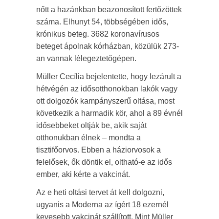
nőtt a hazánkban beazonosított fertőzöttek
száma. Elhunyt 54, többségében idős,
krónikus beteg. 3682 koronavírusos
beteget ápolnak kórházban, közülük 273-
an vannak lélegeztetőgépen.
Müller Cecília bejelentette, hogy lezárult a
hétvégén az idősotthonokban lakók vagy
ott dolgozók kampányszerű oltása, most
következik a harmadik kör, ahol a 89 évnél
idősebbeket oltják be, akik saját
otthonukban élnek – mondta a
tisztifőorvos. Ebben a háziorvosok a
felelősek, ők döntik el, oltható-e az idős
ember, aki kérte a vakcinát.
Az e heti oltási tervet át kell dolgozni,
ugyanis a Moderna az ígért 18 ezernél
kevesebb vakcinát szállított. Mint Müller