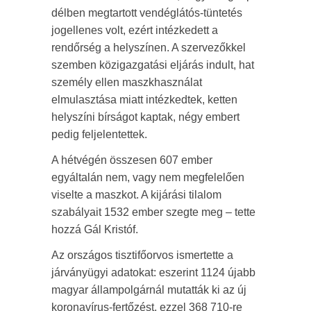
délben megtartott vendéglátós-tüntetés
jogellenes volt, ezért intézkedett a
rendőrség a helyszínen. A szervezőkkel
szemben közigazgatási eljárás indult, hat
személy ellen maszkhasználat
elmulasztása miatt intézkedtek, ketten
helyszíni bírságot kaptak, négy embert
pedig feljelentettek.
A hétvégén összesen 607 ember
egyáltalán nem, vagy nem megfelelően
viselte a maszkot. A kijárási tilalom
szabályait 1532 ember szegte meg – tette
hozzá Gál Kristóf.
Az országos tisztifőorvos ismertette a
járványügyi adatokat: eszerint 1124 újabb
magyar állampolgárnál mutatták ki
az új
koronavírus-fertőzést, ezzel 368 710-re