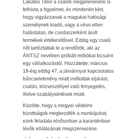
Lakatos Tibor a csalók megjelenésére is
felhívta a figyelmet, és mindenkit kért,
hogy vigyázzanak a magukat hatósági
személynek kiadó, vagy a vírus ellen
hatástalan, de csodaszerként árult
termékek értékesítőivel. Eddig egy csaló
nőt tartóztattak le a rendőrök, aki az
ÁNTSZ nevében próbált milliókat kicsalni
egy vállalkozástól. Hozzátette: március
19-éig eddig 47, a járvánnyal kapcsolatos
bűncselekmény miatt indítottak eljárást,
csalás, közveszéllyel való fenyegetés,
illetve szabálysértések miatt.
Közölte, hogy a megyei védelmi
bizottságok megkezdték a munkájukat,
ezek feladata elsősorban a karanténban
lévők ellátásának megszervezése.