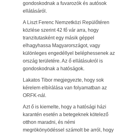
gondoskodnak a fuvarozók és autósok
ellátásáról.
A Liszt Ferenc Nemzetközi Repülőtéren
közlése szerint 42 fő vár arra, hogy
tranzitutasként egy másik géppel
elhagyhassa Magyarországot, vagy
különleges engedéllyel beléphessenek az
ország területére. Az ő ellátásukról is
gondoskodnak a hatóságok.
Lakatos Tibor megjegyezte, hogy sok
kérelem elbírálása van folyamatban az
ORFK-nál.
Azt ő is kiemelte, hogy a hatósági házi
karantén esetén a betegeknek kötelező
otthon maradni, és némi
megrökönyödéssel számolt be arról, hogy