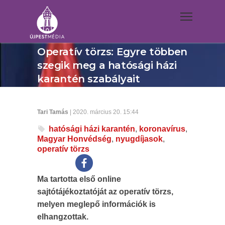
Operatív törzs: Egyre többen
szegik meg a hatósági házi
karantén szabályait
Tari Tamás
| 2020. március 20. 15:44
hatósági házi karantén
,
koronavírus
,
Magyar Honvédség
,
nyugdíjasok
,
operatív törzs
Ma tartotta első online
sajtótájékoztatóját az operatív törzs,
melyen meglepő információk is
elhangzottak.