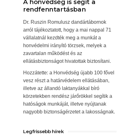
A honvédség is segít a
rendfenntartásban
Dr. Ruszin Romulusz dandártábornok
arról tájékoztatott, hogy a mai nappal 71
vállalatnál kezdték meg a munkát a
honvédelmi irányító törzsek, melyek a
zavartalan működést és az
ellátásbiztonságot hivatottak biztosítani.
Hozzátette: a Honvédség újabb 100 fővel
vesz részt a határvédelem ellátásában,
illetve az állandó laktanyákkal bíró
körzetekben rendész járőrökkel segítik a
hatóságok munkáját, illetve nyújtanak
nagyobb biztonságérzetet a lakosságnak.
Legfrissebb hírek