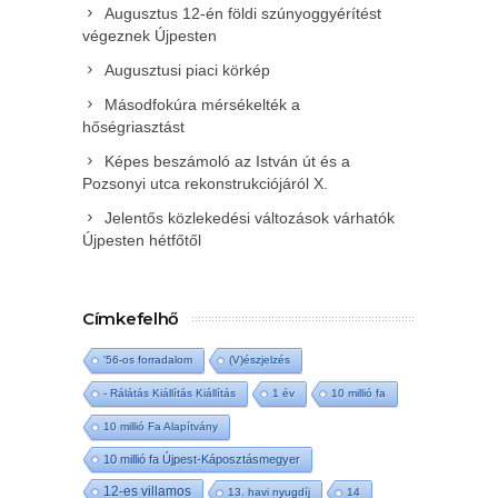
Augusztus 12-én földi szúnyoggyérítést
végeznek Újpesten
Augusztusi piaci körkép
Másodfokúra mérsékelték a
hőségriasztást
Képes beszámoló az István út és a
Pozsonyi utca rekonstrukciójáról X.
Jelentős közlekedési változások várhatók
Újpesten hétfőtől
Címkefelhő
'56-os forradalom
(V)észjelzés
- Rálátás Kiállítás Kiállítás
1 év
10 millió fa
10 millió Fa Alapítvány
10 millió fa Újpest-Káposztásmegyer
12-es villamos
13. havi nyugdíj
14