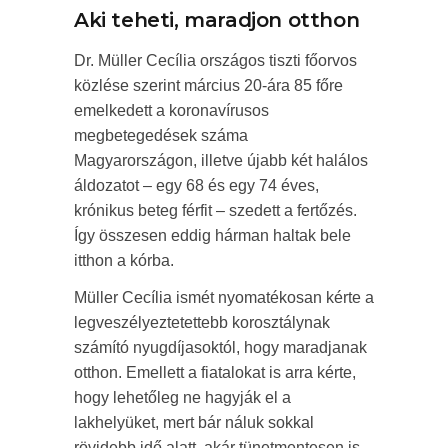
Aki teheti, maradjon otthon
Dr. Müller Cecília országos tiszti főorvos
közlése szerint március 20-ára 85 főre
emelkedett a koronavírusos
megbetegedések száma
Magyarországon, illetve újabb két halálos
áldozatot – egy 68 és egy 74 éves,
krónikus beteg férfit – szedett a fertőzés.
Így összesen eddig hárman haltak bele
itthon a kórba.
Müller Cecília ismét nyomatékosan kérte a
legveszélyeztetettebb korosztálynak
számító nyugdíjasoktól, hogy maradjanak
otthon. Emellett a fiatalokat is arra kérte,
hogy lehetőleg ne hagyják el a
lakhelyüket, mert bár náluk sokkal
rövidebb idő alatt, akár tünetmentesen is