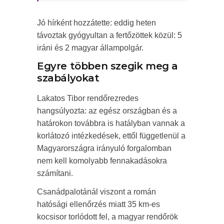
Jó hírként hozzátette: eddig heten
távoztak gyógyultan a fertőzöttek közül: 5
iráni és 2 magyar állampolgár.
Egyre többen szegik meg a
szabályokat
Lakatos Tibor rendőrezredes
hangsúlyozta: az egész országban és a
határokon továbbra is hatályban vannak a
korlátozó intézkedések, ettől függetlenül a
Magyarországra irányuló forgalomban
nem kell komolyabb fennakadásokra
számítani.
Csanádpalotánál viszont a román
hatósági ellenőrzés miatt 35 km-es
kocsisor torlódott fel, a magyar rendőrök