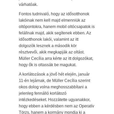
várhatóak.
Fontos tudnivaló, hogy az idősotthonok
lakóinak nem kell majd elmenniük az
oltópontokra, hanem mobil oltócsapatok is
felállnak majd, akik segítenek ebben. Az
idősotthonok lakói, valamint az itt
dolgozók lesznek a második kör
résztvevői, akik megkapják az oltást.
Müller Cecília arra kérte az itt dolgozókat,
hogy ők is oltassák be magukat.
A korlátozások a jövő hét elején, január
11-én lejárnak, de Müller Cecília szerint
okos dolog volna meghosszabbítani a
jelenleg fennálló korlátozó
intézkedéseket. Hozzátette ugyanakkor,
hogy ebben a kérdésben nem az Operatív
Törzs, hanem a kormány mondja ki a