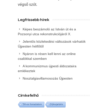
végső szót.
Legfrissebb hírek
Képes beszámoló az István út és a
Pozsonyi utca rekonstrukciójáról X.
Jelentős közlekedési változások várhatók
Újpesten hétfőtől
Nyáron is résen kell lenni az online
csalókkal szemben
A kommunizmus újpesti áldozataira
emlékeztek
Nosztalgiavillamosozás Újpesten
Címkefelhő
'56-os forradalom
(V)észjelzés