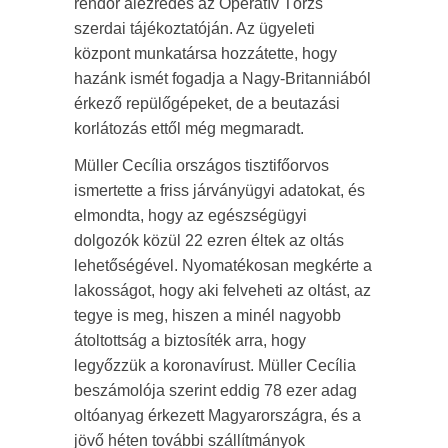
rendőr alezredes az Operatív Törzs
szerdai tájékoztatóján. Az ügyeleti
központ munkatársa hozzátette, hogy
hazánk ismét fogadja a Nagy-Britanniából
érkező repülőgépeket, de a beutazási
korlátozás ettől még megmaradt.
Müller Cecília országos tisztifőorvos
ismertette a friss járványügyi adatokat, és
elmondta, hogy az egészségügyi
dolgozók közül 22 ezren éltek az oltás
lehetőségével. Nyomatékosan megkérte a
lakosságot, hogy aki felveheti az oltást, az
tegye is meg, hiszen a minél nagyobb
átoltottság a biztosíték arra, hogy
legyőzzük a koronavírust. Müller Cecília
beszámolója szerint eddig 78 ezer adag
oltóanyag érkezett Magyarországra, és a
jövő héten további szállítmányok