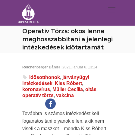
Operatív Törzs: okos lenne
meghosszabbítani a jelenlegi
intézkedések időtartamát
Reichenberger Dániel
| 2021. január 6. 13:14
idősotthonok
,
járványügyi
intézkedések
,
Kiss Róbert
,
koronavírus
,
Müller Cecília
,
oltás
,
operatív törzs
,
vakcina
Továbbra is számos intézkedést kell
foganatosítani olyanok ellen, akik nem
viselik a maszkot – mondta Kiss Róbert